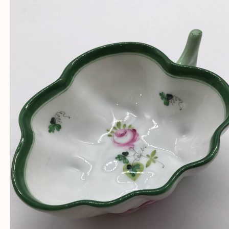
『大吉三宮オーパ2店に来てよかった！』
と思って頂けるよう 精一杯のご案内をいたします
皆様のご来店を従業員一同、心からお待ちしており
Facebook
Twitter
Line
ヘレンド ウィーンのバラ オープンシュガ
公開日:2022/12/14 最終更新日:2025/07/15
ヘレンド ウィーンのバラ オープンシュガー（
ヘレンド
N/A
N/A
ヘレンド
食器
三宮