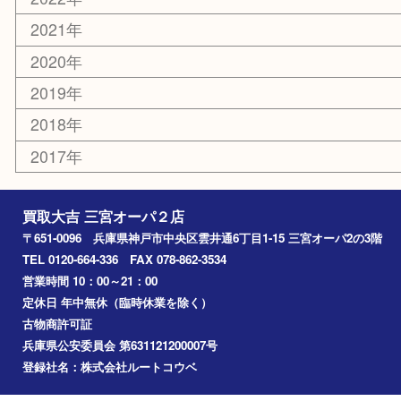
はがき
古銭
金貨
記念メダル
化粧品
MLM
サプリメント
喫煙具
文房具
鉄道模型
釣り道具
楽器
おもちゃ
切手
その他
お知らせ