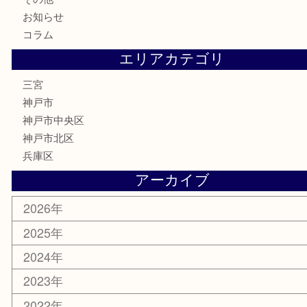
全て
貴金属
宝石
財布
バッグ
ブランド
時計
カメラ
お酒
骨董品
金製品
銀製品
食器
テレホンカード
金券・商品券
株主優待券