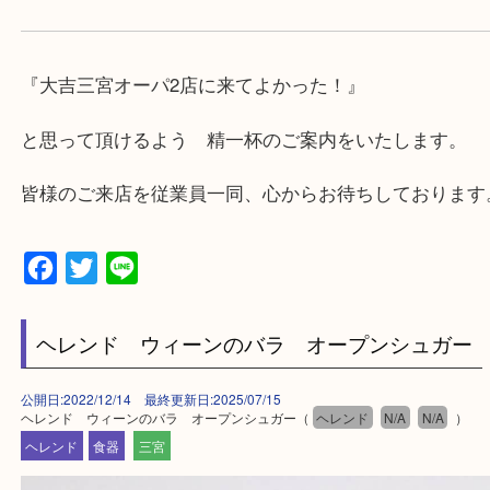
★出張買取の対応可能地域★
兵庫県,神戸市中央区,神戸市兵庫区,神戸市北区,神戸
垂水区,須磨区,東灘区,灘区,長田区,
三田市,明石市,ポートアイランド,六甲アイランド,三
上記地域にない場合も、ご相談下さい。
※品数が多い時・外出できない時・重い時、まとめ
しい時などにご利用下さいませ。