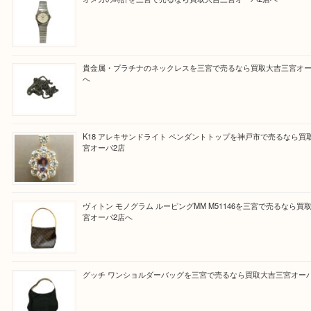
三田市,明石市,ポートアイランド,六甲アイランド,三
上記地域にない場合も、ご相談下さい。
※品数が多い時・外出できない時・重い時、まとめ
しい時などにご利用下さいませ。
『大吉三宮オーパ2店に来てよかった！』
と思って頂けるよう 精一杯のご案内をいたします
皆様のご来店を従業員一同、心からお待ちしており