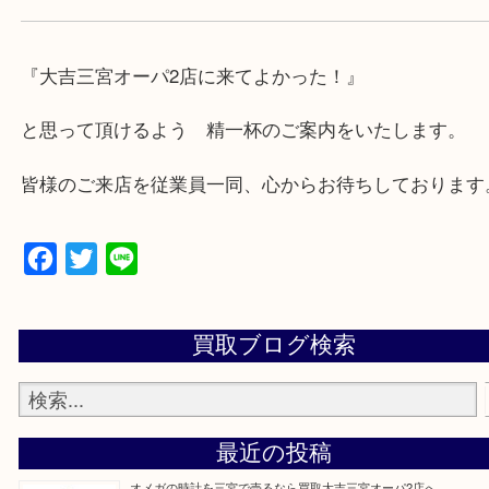
・近隣にコインパーキングが多数あるので、お車で
にも便利です。
・店舗には珍しく10時から21時まで営業してますの
帰りにもお立ち寄り可能です。
・年中無休です！年末年始も営業しております！急
対応させて頂きます♪
★出張買取の対応可能地域★
兵庫県,神戸市中央区,神戸市兵庫区,神戸市北区,神戸
垂水区,須磨区,東灘区,灘区,長田区,