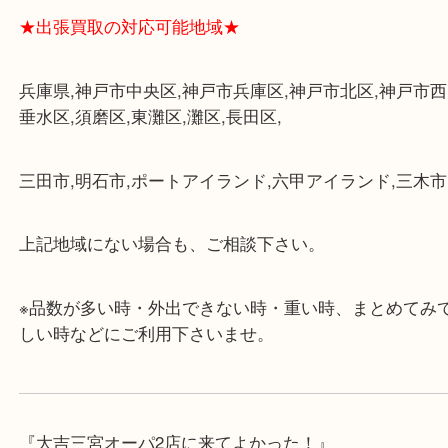
★最寄り駅★
各線「三宮駅」「三ノ宮駅」から徒歩３分。
ミント神戸の東側、ダイエー神戸三宮の３階です。
★当店の特徴★