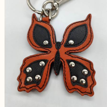
兵庫県,神戸市中央区,神戸市兵庫区,神戸市北区,神戸
垂水区,須磨区,東灘区,灘区,長田区,
三田市,明石市,ポートアイランド,六甲アイランド,三
上記地域にない場合も、ご相談下さい。
※品数が多い時・外出できない時・重い時、まとめ
しい時などにご利用下さいませ。
『大吉三宮オーパ2店に来てよかった！』
と思って頂けるよう 精一杯のご案内をいたします