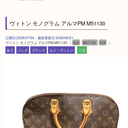
HOME
>
最新の買取情報
>
ヴィトン モノグラム アルマPM M51130
公開日:2026/07/04 最終更新日:2026/06/21
ヴィトン モノグラム アルマPM M51130 （
N/A
M51130
N/A
）
全て
バッグ
ブランド
ルイ・ヴィトン
三宮