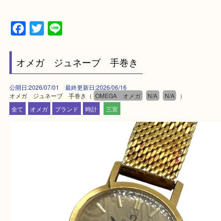
三田市,明石市,ポートアイランド,六甲アイランド,三
上記地域にない場合も、ご相談下さい。
※品数が多い時・外出できない時・重い時、まとめ
しい時などにご利用下さいませ。
『大吉三宮オーパ2店に来てよかった！』
と思って頂けるよう 精一杯のご案内をいたします
皆様のご来店を従業員一同、心からお待ちしており