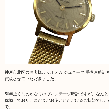
Facebook
Twitter
Line
オメガ ジュネーブ 手巻き
公開日:2026/07/01 最終更新日:2026/06/16
オメガ ジュネーブ 手巻き（
OMEGA オメガ
N/A
N/A
）
全て
オメガ
ブランド
時計
三宮