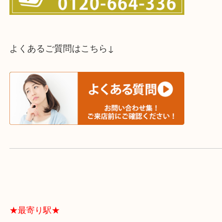
スタッフと直接お話したい方はこちら↓
よくあるご質問はこちら↓