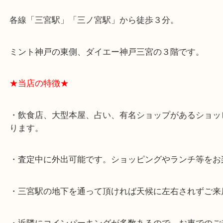
★最寄り駅★
各線「三宮駅」「三ノ宮駅」から徒歩３分。
ミント神戸の東側、ダイエー神戸三宮の３階です。