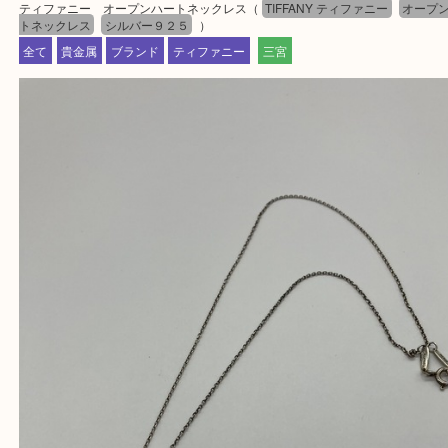
『大吉三宮オーパ2店に来てよかった！』
と思って頂けるよう 精一杯のご案内をいたします
皆様のご来店を従業員一同、心からお待ちしており
Facebook
Twitter
Line
ティファニー オープンハートネックレス
公開日:2024/08/25 最終更新日:2025/07/15
ティファニー オープンハートネックレス（
TIFFANY ティファニー
オ
トネックレス
シルバー９２５
）