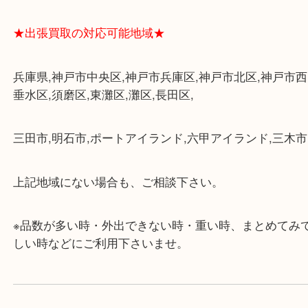
★最寄り駅★
各線「三宮駅」「三ノ宮駅」から徒歩３分。
ミント神戸の東側、ダイエー神戸三宮の３階です。
★当店の特徴★