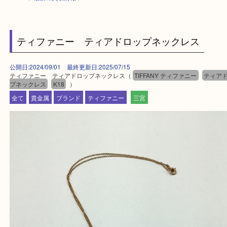
HOME
>
最新の買取情報
>
ティファニー ティアドロップネックレス
公開日:2024/09/01 最終更新日:2025/07/15
ティファニー ティアドロップネックレス（
TIFFANY ティファニー
テ
プネックレス
K18
）
全て
貴金属
ブランド
ティファニー
三宮