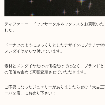
皆様のご来店を従業員一同、心からお待ちしており
Facebook
Twitter
Line
ティファニー ドッツサークルネックレス
公開日:2024/07/23 最終更新日:2025/07/15
ティファニー ドッツサークルネックレス（
TIFFANY ティファニー
ド
ルネックレス
プラチナ
）
ダイヤモンド
全て
Pt950
ブランド
ティファニー
三宮