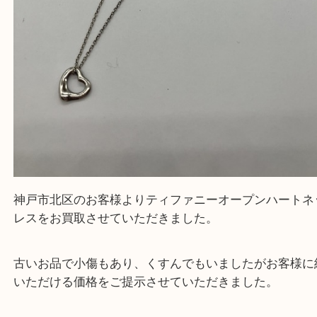
全て
貴金属
ブランド
ティファニー
三宮