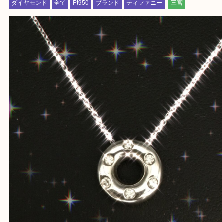
垂水区,須磨区,東灘区,灘区,長田区,
三田市,明石市,ポートアイランド,六甲アイランド,三
上記地域にない場合も、ご相談下さい。
※品数が多い時・外出できない時・重い時、まとめ
しい時などにご利用下さいませ。
『大吉三宮オーパ2店に来てよかった！』
と思って頂けるよう 精一杯のご案内をいたします