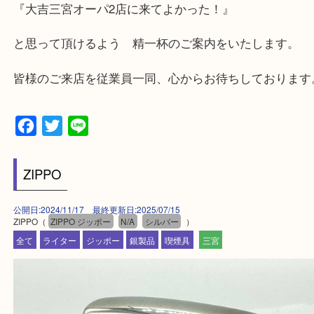
兵庫県,神戸市中央区,神戸市兵庫区,神戸市北区,神戸
垂水区,須磨区,東灘区,灘区,長田区,
三田市,明石市,ポートアイランド,六甲アイランド,三
上記地域にない場合も、ご相談下さい。
※品数が多い時・外出できない時・重い時、まとめ
しい時などにご利用下さいませ。
『大吉三宮オーパ2店に来てよかった！』