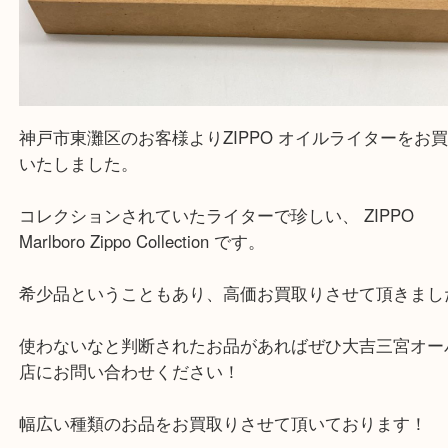
『大吉三宮オーパ2店に来てよかった！』
と思って頂けるよう 精一杯のご案内をいたします
皆様のご来店を従業員一同、心からお待ちしており
Facebook
Twitter
Line
ジッポー ZIPPO Marlboro Zippo Collection 買
公開日:2023/12/17 最終更新日:2025/07/15
ジッポー ZIPPO Marlboro Zippo Collection 買取（
ZIPPO ジッポー
N
ライター
全て
ジッポー
三宮