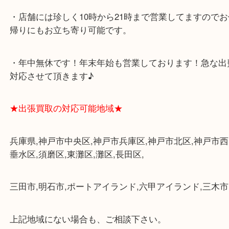
★最寄り駅★
各線「三宮駅」「三ノ宮駅」から徒歩３分。
ミント神戸の東側、ダイエー神戸三宮の３階です。
★当店の特徴★
・飲食店、大型本屋、占い、有名ショップがあるシ
グモール内にあります。