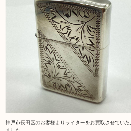
と思って頂けるよう 精一杯のご案内をいたします
皆様のご来店を従業員一同、心からお待ちしており
Facebook
Twitter
Line
ZIPPO
公開日:2024/11/17 最終更新日:2025/07/15
ZIPPO（
ZIPPO ジッポー
N/A
シルバー
）
全て
ライター
ジッポー
銀製品
喫煙具
三宮