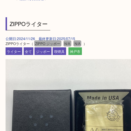
HOME
>
最新の買取情報
>
ZIPPOライター
公開日:2024/11/26 最終更新日:2025/07/15
ZIPPOライター（
ZIPPO ジッポー
N/A
N/A
）
ライター
全て
ジッポー
喫煙具
神戸市