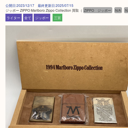
★出張買取の対応可能地域★
兵庫県,神戸市中央区,神戸市兵庫区,神戸市北区,神戸
垂水区,須磨区,東灘区,灘区,長田区,
三田市,明石市,ポートアイランド,六甲アイランド,三
上記地域にない場合も、ご相談下さい。
※品数が多い時・外出できない時・重い時、まとめ
しい時などにご利用下さいませ。