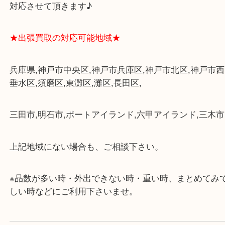
★最寄り駅★
各線「三宮駅」「三ノ宮駅」から徒歩３分。
ミント神戸の東側、ダイエー神戸三宮の３階です。