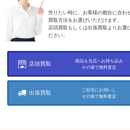
買取方法について