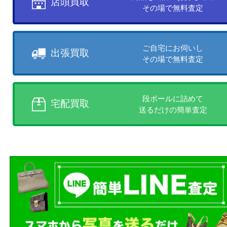
買取方法について
お客様のご都合に合わせて
売りたい時に、お客様の都合に
買取方法をお選びいただけます
店頭買取、出張買取、宅配買取
様にあった買取方法をお選びく
商品を当店へお持ち込
店頭買取