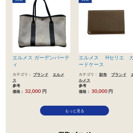
PARK
ィ36 PM
カテゴリ：
ブランド
エルメ
カテゴリ：
バッグ
ブラ
ス
エルメス
参考
参考
円
円
価格：
価格：
5,000
45,000
買取
買取
エルメス ガーデンパーテ
エルメス Hセリ
ィ
ードケース
カテゴリ：
ブランド
エルメ
カテゴリ：
財布
ブラン