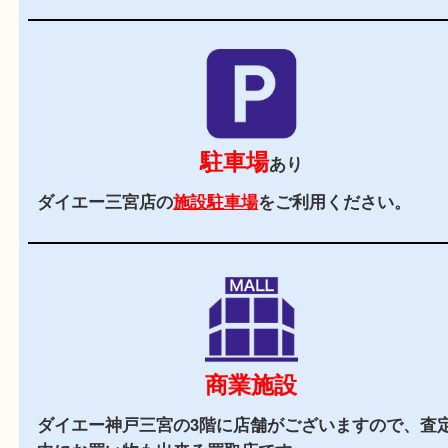
当店の特徴
2,000
全国
店舗以上