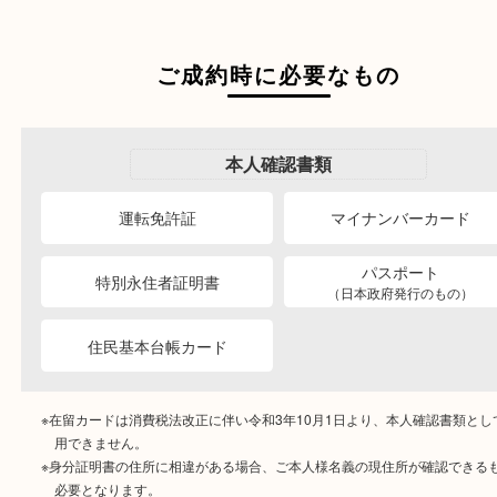
お客様のご都合に合わせて
売りたい時に、お客様の都合に
買取方法をお選びいただけます
店頭買取もしくは出張買取より
ださい。
商品を当店へお持ち込
店頭買取
その場で無料査定
ご自宅にお伺いし
出張買取
その場で無料査定