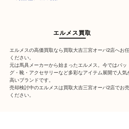
HOME
>
買取商品
>
エルメス買取
エルメス買取
エルメスの高価買取なら買取大吉三宮オーパ2店へ
ください。
元は馬具メーカーから始まったエルメス。今では
グ・靴・アクセサリーなど多彩なアイテム展開で
高いブランドです。
売却検討中のエルメスは買取大吉三宮オーパ2店で
ください。