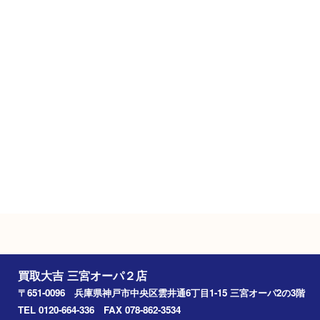
兵庫県神戸市中央区雲井通6丁目1-15
三宮オーパ2の3階
フリーダイヤル
0120-664-336
営業時間
１０：００ ～２１：００
定休日
年中無休（臨時休業を除く）
駐車場
施設駐車場あり