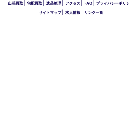
営業時間 10：00～21：00
定休日 年中無休（臨時休業を除く）
古物商許可証
兵庫県公安委員会 第631121200007号
登録社名：株式会社ルートコウベ
HOME
初めての方
買取商品
買取参考例
HP特典
買取ブログ
出張買取
宅配買取
遺品整理
アクセス
FAQ
プライバシー
サイトマップ
求人情報
リンク一覧