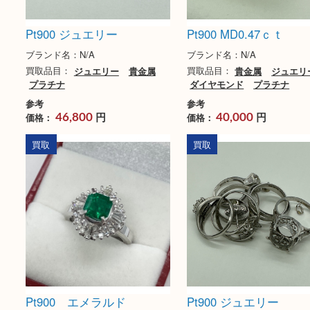
Pt900 ジュエリー
Pt900 MD0.47ｃｔ
ブランド名：N/A
ブランド名：N/A
買取品目：
ジュエリー
貴金属
買取品目：
貴金属
ジ
プラチナ
ダイヤモンド
プラチ
参考
参考
円
円
価格：
価格：
46,800
40,000
買取
買取