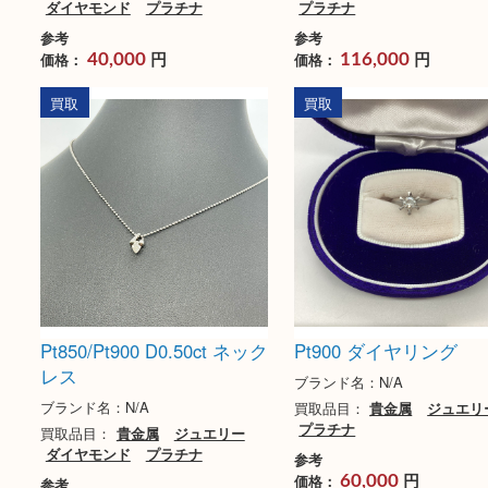
Pt900 MD1.02ct リング
Pt900 ジュエリー
ブランド名：N/A
ブランド名：N/A
買取品目：
貴金属
ジュエリー
買取品目：
貴金属
ジ
ダイヤモンド
プラチナ
プラチナ
参考
参考
円
円
価格：
価格：
40,000
116,000
買取
買取