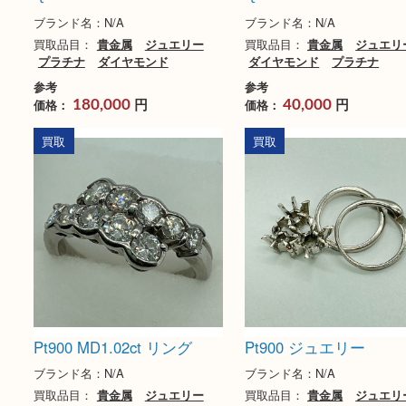
Pt900 D1.25ct MD2.50ｃ
Pt900 D0.264ct 
ｔ
ｔ
ブランド名：N/A
ブランド名：N/A
買取品目：
貴金属
ジュエリー
買取品目：
貴金属
ジ
プラチナ
ダイヤモンド
ダイヤモンド
プラチ
参考
参考
円
円
価格：
価格：
180,000
40,000
買取
買取