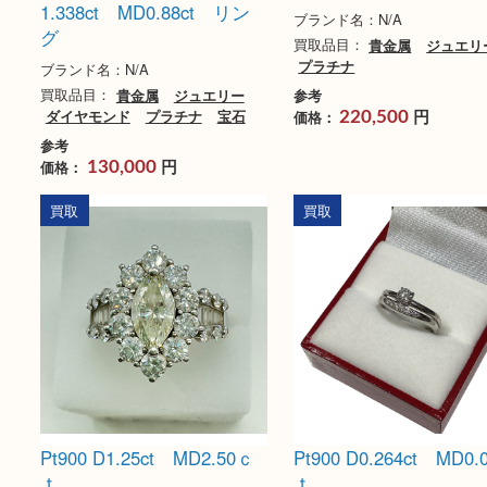
Pt900 エメラルド
Pt900 ジュエリー
1.338ct MD0.88ct リン
ブランド名：N/A
グ
買取品目：
貴金属
ジ
プラチナ
ブランド名：N/A
買取品目：
貴金属
ジュエリー
参考
ダイヤモンド
プラチナ
宝石
円
価格：
220,500
参考
円
価格：
130,000
買取
買取