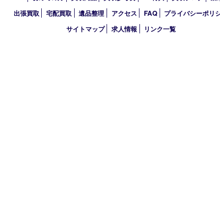
買取大吉 三宮オーパ２店
〒651-0096 兵庫県神戸市中央区雲井通6丁目1-15 三宮オーパ2
TEL 0120-664-336 FAX 078-862-3534
営業時間 10：00～21：00
定休日 年中無休（臨時休業を除く）
古物商許可証
兵庫県公安委員会 第631121200007号
登録社名：株式会社ルートコウベ
HOME
初めての方
買取商品
買取参考例
HP特典
買取ブログ
出張買取
宅配買取
遺品整理
アクセス
FAQ
プライバシー
サイトマップ
求人情報
リンク一覧