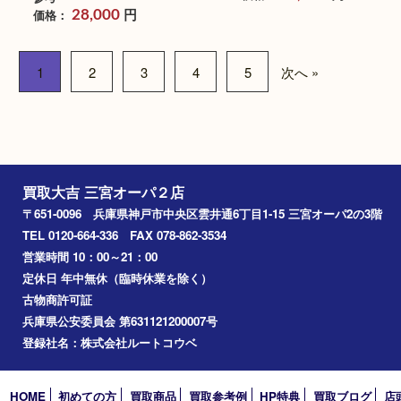
Pt850/Pt900 D0.50ct ネック
Pt900 ダイヤリン
レス
ブランド名：N/A
ブランド名：N/A
買取品目：
貴金属
ジ
プラチナ
買取品目：
貴金属
ジュエリー
ダイヤモンド
プラチナ
参考
円
価格：
60,000
参考
円
価格：
28,000
1
2
3
4
5
次へ »