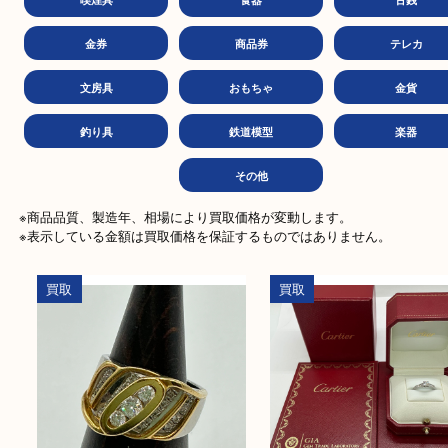
バッグ
ブランド
時
お酒
カメラ
切
喫煙具
食器
古
金券
商品券
テレ
文房具
おもちゃ
金
釣り具
鉄道模型
楽
その他
※商品品質、製造年、相場により買取価格が変動します。

※表示している金額は買取価格を保証するものではありません。
買取
買取