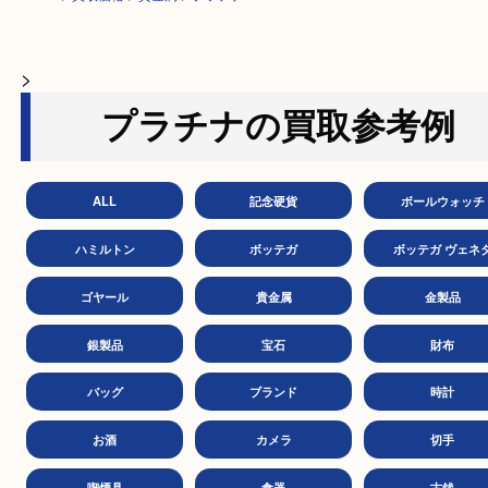
HOME
>
買取価格
>
貴金属
>
プラチナ
>
プラチナの買取参考
ALL
記念硬貨
ボールウ
ハミルトン
ボッテガ
ボッテガ 
ゴヤール
貴金属
金製
銀製品
宝石
財