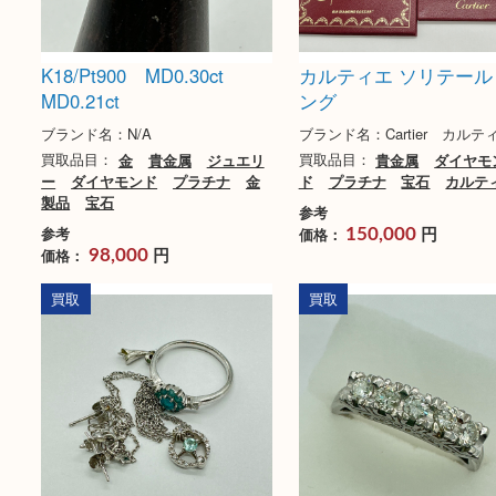
K18/Pt900 MD0.30ct
カルティエ ソリテ
MD0.21ct
ング
ブランド名：N/A
ブランド名：Cartier 
買取品目：
金
貴金属
ジュエリ
買取品目：
貴金属
ダ
ー
ダイヤモンド
プラチナ
金
ド
プラチナ
宝石
カ
製品
宝石
参考
円
参考
価格：
150,000
円
価格：
98,000
買取
買取