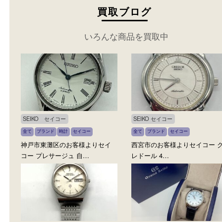
カテゴリ：
バッグ
ブランド
カテゴリ：
ブランド
セ
セイコー
ー
参考
参考
円
円
価格：
価格：
71,000
120,000
もっと見る
買取ブログ
いろんな商品を買取中