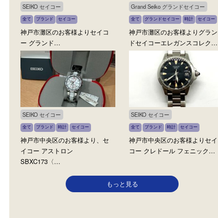
SEIKO セイコー
SEIKO セイコー
全て
ブランド
時計
セイコー
全て
ブランド
セイコー
神戸市東灘区のお客様よりセイ
西宮市のお客様よりセイコ
コー プレサージュ 自…
レドール 4…
SEIKO セイコー
Grand Seiko グランドセイコ
全て
ブランド
セイコー
全て
グランドセイコー
時計
セ
神戸市灘区のお客様よりセイコ
神戸市灘区のお客様より
ー グランド…
ドセイコーエレガンスコ