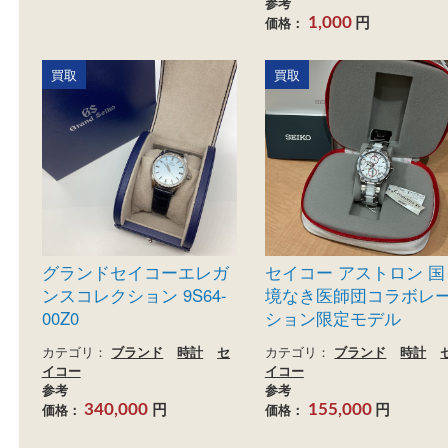
セイコー プレサージュ
セイコー グラン
カテゴリ：
ブランド
時計
セ
ーツ
イコー
参考
カテゴリ：
ブランド
セ
円
価格：
16,000
ー
参考
円
価格：
1,000
買取
買取
グランドセイコーエレガ
セイコー アストロン