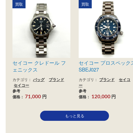
ンスコレクション 9S64-
境なき医師団コラ
00Z0
ション限定モデル
カテゴリ：
ブランド
時計
セ
カテゴリ：
ブランド
時
イコー
イコー
参考
参考
円
円
価格：
価格：
340,000
155,000
買取
買取
セイコー クレドール フ
セイコー プロスペ
ェニックス
SBEJ027