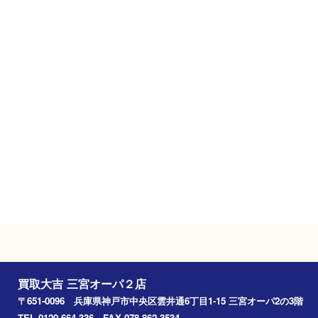
兵庫県神戸市中央区雲井通6丁目1-15
三宮オーパ2の3階
フリーダイヤル
0120-664-336
営業時間
１０：００ ～２１：００
定休日
年中無休（臨時休業を除く）
駐車場
施設駐車場あり