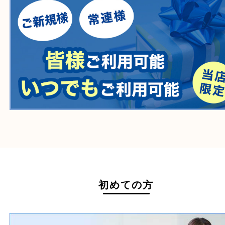
一部の衣類
一部の家電
自転車
刀剣・銃
医療機器
医薬品
毒物・劇物
動物製品
たばこ
その他