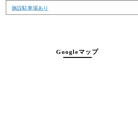
店舗情報
店舗名
買取大吉 三宮オーパ２店
住所
〒651-0096