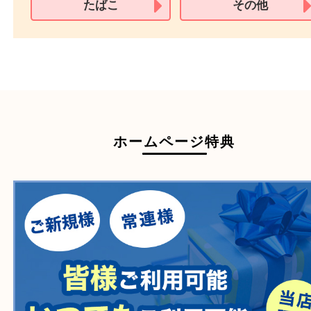
家具
寝具
一部の衣類
一部の家電
自転車
刀剣・銃
医療機器
医薬品
毒物・劇物
動物製品
たばこ
その他