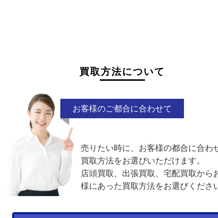
故障品
電池切れ
ベルト単体
割れ・
付属品なし
廃盤品
電話でお問合せ
メールでお問合せ
買取方法について