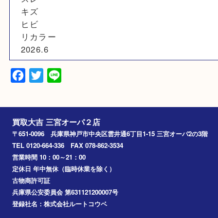
素材
N/A
備考
商品ランク：BC
スレ
キズ
ヒビ
リカラー
2026.6
Facebook
Twitter
Line
買取大吉 三宮オーパ２店