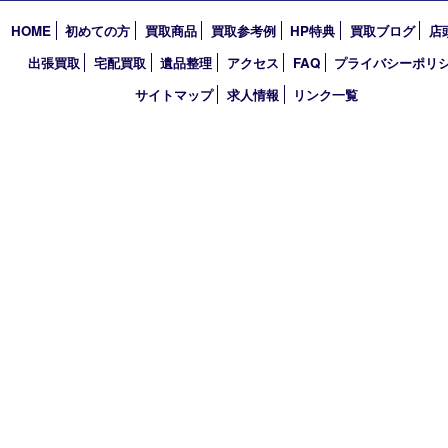
〒651-0096 兵庫県神戸市中央区雲井通6丁目1-15 三宮オーパ2
TEL 0120-664-336 FAX 078-862-3534
営業時間 10：00～21：00
定休日 年中無休（臨時休業を除く）
古物商許可証
兵庫県公安委員会 第631121200007号
登録社名：株式会社ルートコウベ
HOME
初めての方
買取商品
買取参考例
HP特典
買取ブログ
出張買取
宅配買取
遺品整理
アクセス
FAQ
プライバシー
サイトマップ
求人情報
リンク一覧