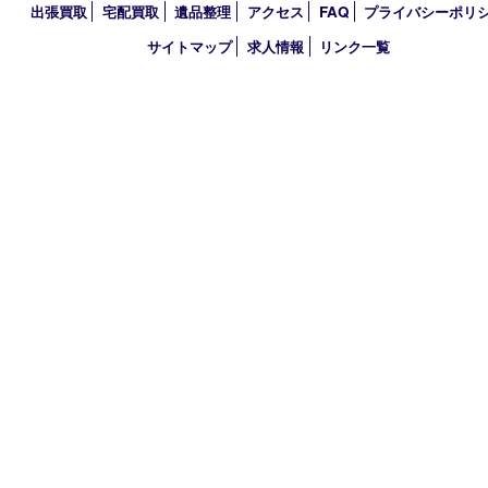
営業時間 10：00～21：00
定休日 年中無休（臨時休業を除く）
古物商許可証
兵庫県公安委員会 第631121200007号
登録社名：株式会社ルートコウベ
HOME
初めての方
買取商品
買取参考例
HP特典
買取ブログ
出張買取
宅配買取
遺品整理
アクセス
FAQ
プライバシー
サイトマップ
求人情報
リンク一覧