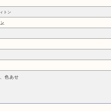
イヴィトン
トン
、色あせ