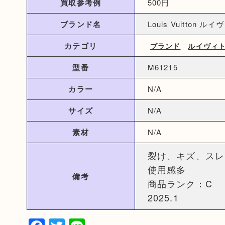
買取参考例
500円
ブランド名
Louis Vuitton ル
カテゴリ
ブランド
ルイヴィ
型番
M61215
カラー
N/A
サイズ
N/A
素材
N/A
裂け、キズ、スレ
使用感多
備考
商品ランク：C
2025.1