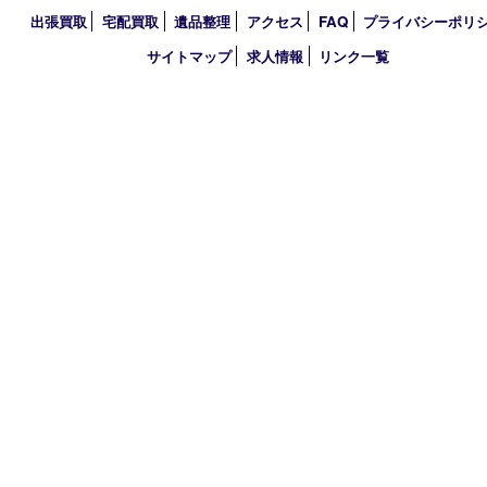
営業時間 10：00～21：00
定休日 年中無休（臨時休業を除く）
古物商許可証
兵庫県公安委員会 第631121200007号
登録社名：株式会社ルートコウベ
HOME
初めての方
買取商品
買取参考例
HP特典
買取ブログ
出張買取
宅配買取
遺品整理
アクセス
FAQ
プライバシー
サイトマップ
求人情報
リンク一覧