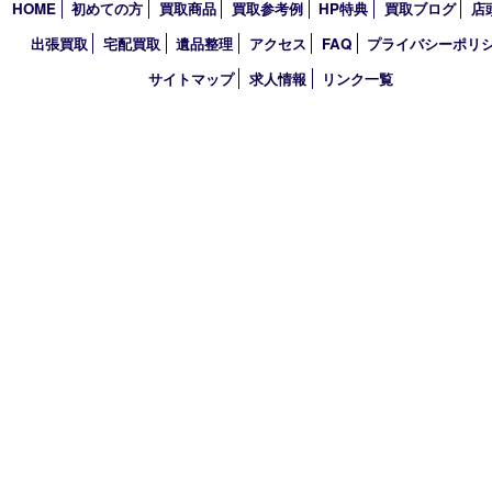
TEL 0120-664-336 FAX 078-862-3534
営業時間 10：00～21：00
定休日 年中無休（臨時休業を除く）
古物商許可証
兵庫県公安委員会 第631121200007号
登録社名：株式会社ルートコウベ
HOME
初めての方
買取商品
買取参考例
HP特典
買取ブログ
出張買取
宅配買取
遺品整理
アクセス
FAQ
プライバシー
サイトマップ
求人情報
リンク一覧