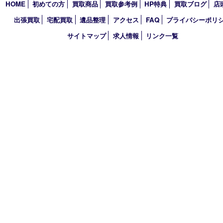
TEL 0120-664-336 FAX 078-862-3534
営業時間 10：00～21：00
定休日 年中無休（臨時休業を除く）
古物商許可証
兵庫県公安委員会 第631121200007号
登録社名：株式会社ルートコウベ
HOME
初めての方
買取商品
買取参考例
HP特典
買取ブログ
出張買取
宅配買取
遺品整理
アクセス
FAQ
プライバシー
サイトマップ
求人情報
リンク一覧