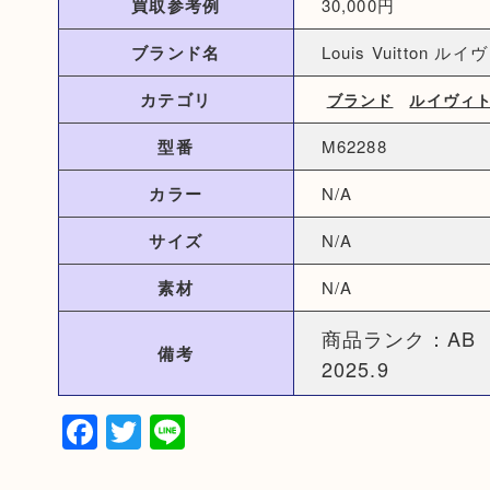
買取参考例
30,000円
ブランド名
Louis Vuitton ル
カテゴリ
ブランド
ルイヴィ
型番
M62288
カラー
N/A
サイズ
N/A
素材
N/A
商品ランク：AB
備考
2025.9
Facebook
Twitter
Line