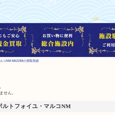
コNM M62288の買取実績


ません。
ポルトフォイユ・マルコNM