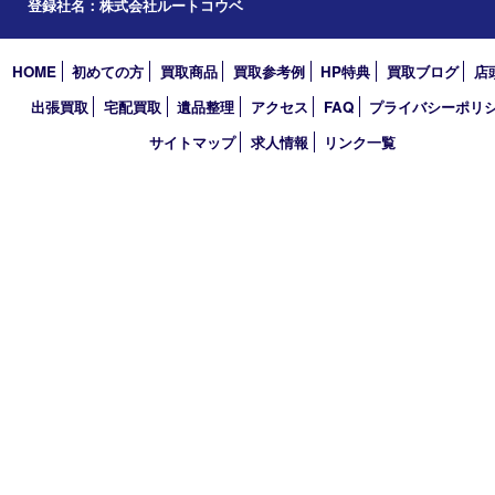
買取大吉 三宮オーパ２店
〒651-0096 兵庫県神戸市中央区雲井通6丁目1-15 三宮オーパ2
TEL 0120-664-336 FAX 078-862-3534
営業時間 10：00～21：00
定休日 年中無休（臨時休業を除く）
古物商許可証
兵庫県公安委員会 第631121200007号
登録社名：株式会社ルートコウベ
HOME
初めての方
買取商品
買取参考例
HP特典
買取ブログ
出張買取
宅配買取
遺品整理
アクセス
FAQ
プライバシー
サイトマップ
求人情報
リンク一覧