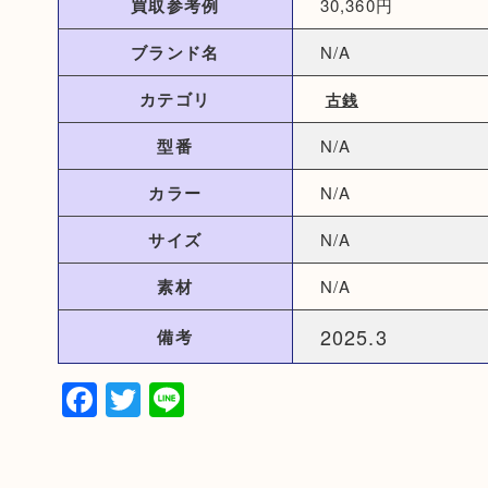
買取参考例
30,360円
ブランド名
N/A
カテゴリ
古銭
型番
N/A
カラー
N/A
サイズ
N/A
素材
N/A
2025.3
備考
Facebook
Twitter
Line