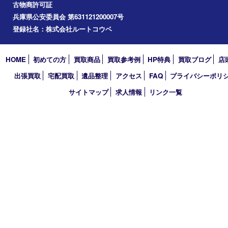
買取大吉 三宮オーパ２店
〒651-0096 兵庫県神戸市中央区雲井通6丁目1-15 三宮オーパ2
TEL 0120-664-336 FAX 078-862-3534
営業時間 10：00～21：00
定休日 年中無休（臨時休業を除く）
古物商許可証
兵庫県公安委員会 第631121200007号
登録社名：株式会社ルートコウベ
HOME
初めての方
買取商品
買取参考例
HP特典
買取ブログ
出張買取
宅配買取
遺品整理
アクセス
FAQ
プライバシー
サイトマップ
求人情報
リンク一覧