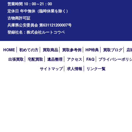
Facebook
Twitter
Line
買取大吉 三宮オーパ２店
〒651-0096 兵庫県神戸市中央区雲井通6丁目1-15 三宮オーパ2
TEL 0120-664-336 FAX 078-862-3534
営業時間 10：00～21：00
定休日 年中無休（臨時休業を除く）
古物商許可証
兵庫県公安委員会 第631121200007号
登録社名：株式会社ルートコウベ
HOME
初めての方
買取商品
買取参考例
HP特典
買取ブログ
出張買取
宅配買取
遺品整理
アクセス
FAQ
プライバシー