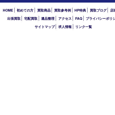
〒651-0096 兵庫県神戸市中央区雲井通6丁目1-15 三宮オーパ2
TEL 0120-664-336 FAX 078-862-3534
営業時間 10：00～21：00
定休日 年中無休（臨時休業を除く）
古物商許可証
兵庫県公安委員会 第631121200007号
登録社名：株式会社ルートコウベ
HOME
初めての方
買取商品
買取参考例
HP特典
買取ブログ
出張買取
宅配買取
遺品整理
アクセス
FAQ
プライバシー
サイトマップ
求人情報
リンク一覧