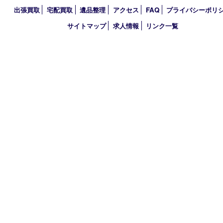
営業時間 10：00～21：00
定休日 年中無休（臨時休業を除く）
古物商許可証
兵庫県公安委員会 第631121200007号
登録社名：株式会社ルートコウベ
HOME
初めての方
買取商品
買取参考例
HP特典
買取ブログ
出張買取
宅配買取
遺品整理
アクセス
FAQ
プライバシー
サイトマップ
求人情報
リンク一覧