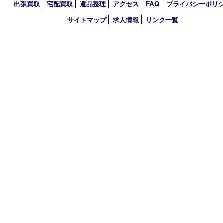
営業時間 10：00～21：00
定休日 年中無休（臨時休業を除く）
古物商許可証
兵庫県公安委員会 第631121200007号
登録社名：株式会社ルートコウベ
HOME
初めての方
買取商品
買取参考例
HP特典
買取ブログ
出張買取
宅配買取
遺品整理
アクセス
FAQ
プライバシー
サイトマップ
求人情報
リンク一覧