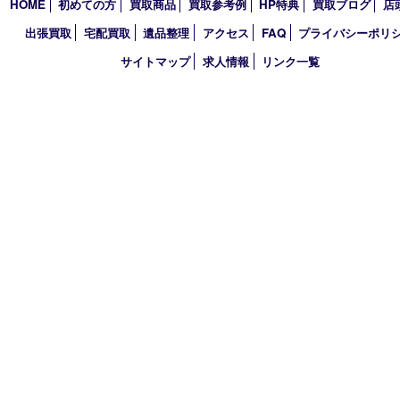
TEL 0120-664-336 FAX 078-862-3534
営業時間 10：00～21：00
定休日 年中無休（臨時休業を除く）
古物商許可証
兵庫県公安委員会 第631121200007号
登録社名：株式会社ルートコウベ
HOME
初めての方
買取商品
買取参考例
HP特典
買取ブログ
出張買取
宅配買取
遺品整理
アクセス
FAQ
プライバシー
サイトマップ
求人情報
リンク一覧