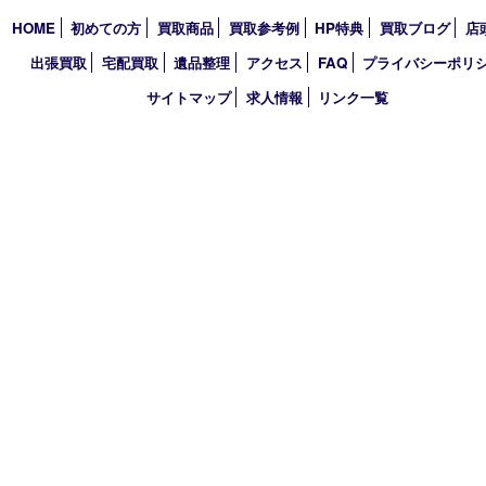
〒651-0096 兵庫県神戸市中央区雲井通6丁目1-15 三宮オーパ2
TEL 0120-664-336 FAX 078-862-3534
営業時間 10：00～21：00
定休日 年中無休（臨時休業を除く）
古物商許可証
兵庫県公安委員会 第631121200007号
登録社名：株式会社ルートコウベ
HOME
初めての方
買取商品
買取参考例
HP特典
買取ブログ
出張買取
宅配買取
遺品整理
アクセス
FAQ
プライバシー
サイトマップ
求人情報
リンク一覧