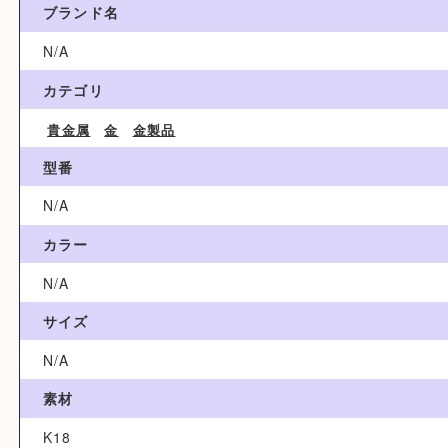
買取参考例
2,800,000円
ブランド名
N/A
カテゴリ
貴金属
金
金製品
型番
N/A
カラー
N/A