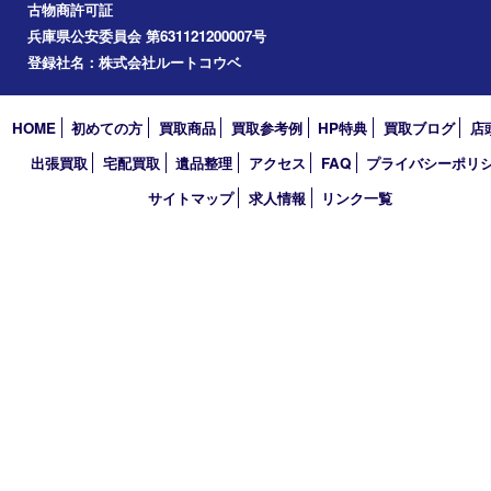
買取大吉 三宮オーパ２店
〒651-0096 兵庫県神戸市中央区雲井通6丁目1-15 三宮オーパ2
TEL 0120-664-336 FAX 078-862-3534
営業時間 10：00～21：00
定休日 年中無休（臨時休業を除く）
古物商許可証
兵庫県公安委員会 第631121200007号
登録社名：株式会社ルートコウベ
HOME
初めての方
買取商品
買取参考例
HP特典
買取ブログ
出張買取
宅配買取
遺品整理
アクセス
FAQ
プライバシー
サイトマップ
求人情報
リンク一覧