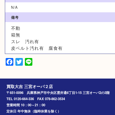
N/A
サイズ
N/A
素材
N/A
備考
不動
箱無
スレ 汚れ有
皮ベルト汚れ有 腐食有
Facebook
Twitter
Line