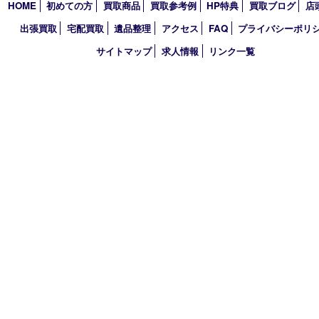
TEL 0120-664-336 FAX 078-862-3534
営業時間 10：00～21：00
定休日 年中無休（臨時休業を除く）
古物商許可証
兵庫県公安委員会 第631121200007号
登録社名：株式会社ルートコウベ
HOME
初めての方
買取商品
買取参考例
HP特典
買取ブログ
出張買取
宅配買取
遺品整理
アクセス
FAQ
プライバシー
サイトマップ
求人情報
リンク一覧