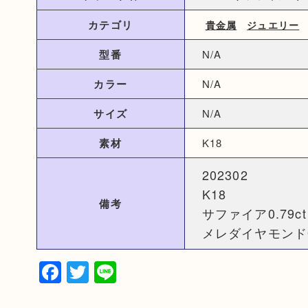
カテゴリ
貴金属
ジュエリー
型番
N/A
カラー
N/A
サイズ
N/A
素材
K18
202302
K18
備考
サファイア0.79ct
メレダイヤモンド0.
Facebook
Twitter
Line