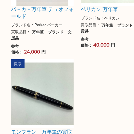
パ－カ－万年筆 デュオフォ
ペリカン 万年筆
ールド
ブランド名：ペリカン
ブランド名：Parker パーカー
買取品目：
万年筆
ブ
房具
買取品目：
万年筆
ブランド
文
房具
参考
円
価格：
40,000
参考
円
価格：
24,000
買取