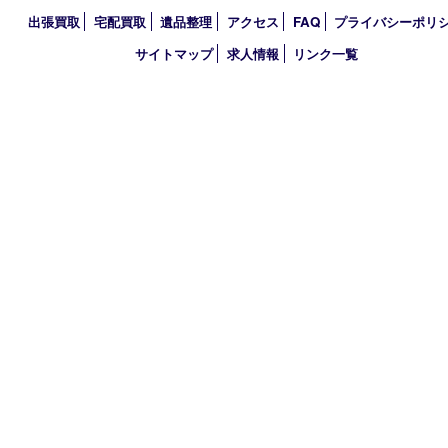
〒651-0096 兵庫県神戸市中央区雲井通6丁目1-15 三宮オーパ2
TEL 0120-664-336 FAX 078-862-3534
営業時間 10：00～21：00
定休日 年中無休（臨時休業を除く）
古物商許可証
兵庫県公安委員会 第631121200007号
登録社名：株式会社ルートコウベ
HOME
初めての方
買取商品
買取参考例
HP特典
買取ブログ
出張買取
宅配買取
遺品整理
アクセス
FAQ
プライバシー
サイトマップ
求人情報
リンク一覧