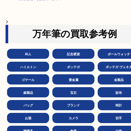
HOME
>
買取価格
>
文房具
>
万年筆
>
万年筆の買取参考例
ALL
記念硬貨
ボールウ
ハミルトン
ボッテガ
ボッテガ 
ゴヤール
貴金属
金製
銀製品
宝石
財