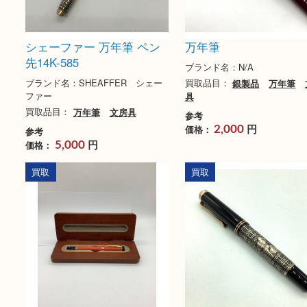
シェーファー 万年筆 ペン
万年筆
先14K-585
ブランド名：N/A
ブランド名：SHEAFFER シェー
買取品目：
銀製品
万
ファー
具
買取品目：
万年筆
文房具
参考
円
価格：
2,000
参考
円
価格：
5,000
買取
買取