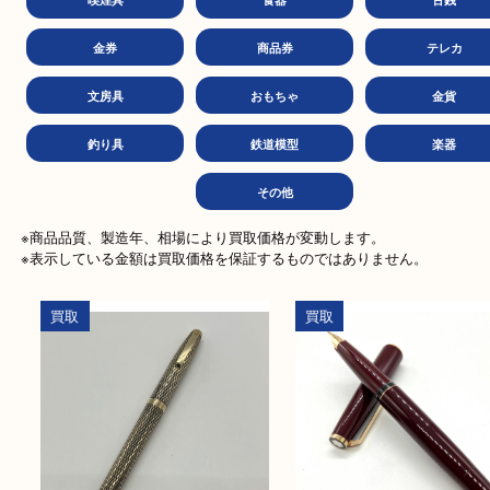
バッグ
ブランド
時
お酒
カメラ
切
喫煙具
食器
古
金券
商品券
テレ
文房具
おもちゃ
金
釣り具
鉄道模型
楽
その他
※商品品質、製造年、相場により買取価格が変動します。

※表示している金額は買取価格を保証するものではありません。
買取
買取