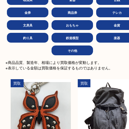
バッグ
ブランド
時
お酒
カメラ
切
喫煙具
食器
古
金券
商品券
テレ
文房具
おもちゃ
金
釣り具
鉄道模型
楽
その他
※商品品質、製造年、相場により買取価格が変動します。

※表示している金額は買取価格を保証するものではありません。
買取
買取