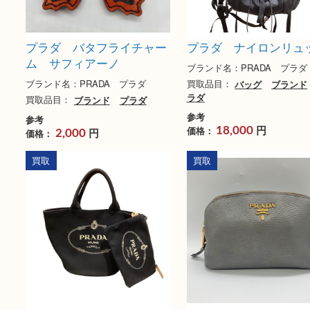
プラダ バタフライチャー
プラダ ナイロン
ム サフィアーノ
ブランド名：PRADA 
ブランド名：PRADA プラダ
買取品目：
バッグ
ブ
ラダ
買取品目：
ブランド
プラダ
参考
参考
円
価格：
円
18,000
価格：
2,000
買取
買取