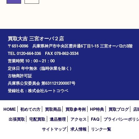
プラダ ナイロン トートバ
プラダ ヴィッテ
ッグ 1BG052
ブランド名：PRADA プ
ブランド名：PRADA プラダ
買取品目：
バッグ
プ
買取品目：
ブランド
プラダ
参考
円
価格：
31,000
参考
円
価格：
30,000
1
2
次へ »
買取大吉 三宮オーパ２店