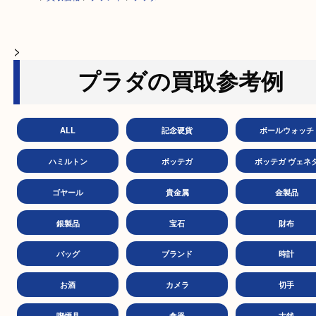
HOME
>
買取価格
>
ブランド
>
プラダ
>
プラダの買取参考例
ALL
記念硬貨
ボールウ
ハミルトン
ボッテガ
ボッテガ 
ゴヤール
貴金属
金製
銀製品
宝石
財