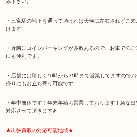
★最寄り駅★
各線「三宮駅」「三ノ宮駅」から徒歩３分。
ミント神戸の東側、ダイエー神戸三宮の３階です。