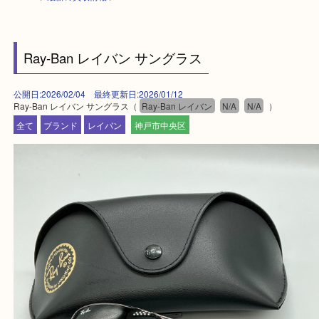
HOME
>
最新の買取情報
>
Ray-Ban レイバン サングラス
公開日:2026/02/04 最終更新日:2026/01/12
Ray-Ban レイバン サングラス（
Ray-Ban レイバン
N/A
N/A
）
全て
ブランド
レイバン
神戸市中央区