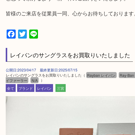
・店舗には珍しく10時から21時まで営業してますの
帰りにもお立ち寄り可能です。
・年中無休です！年末年始も営業しております！急
対応させて頂きます♪
★出張買取の対応可能地域★
兵庫県,神戸市中央区,神戸市兵庫区,神戸市北区,神戸
垂水区,須磨区,東灘区,灘区,長田区,
三田市,明石市,ポートアイランド,六甲アイランド,三
上記地域にない場合も、ご相談下さい。