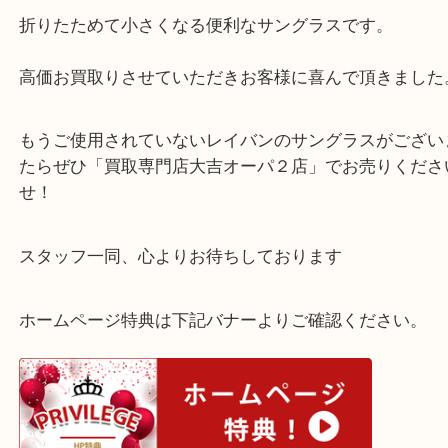
レイバンのサングラスをお買取りいたしまし
公開日:2023/04/17 最終更新日:2025/07/15
レイバンのサングラスをお買取りいたしました（
Rayban レイバン
Ra
イファーラー
N/A
）
全て
ブランド
レイバン
三宮