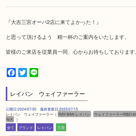
★出張買取の対応可能地域★
兵庫県,神戸市中央区,神戸市兵庫区,神戸市北区,神戸
垂水区,須磨区,東灘区,灘区,長田区,
三田市,明石市,ポートアイランド,六甲アイランド,三
上記地域にない場合も、ご相談下さい。
※品数が多い時・外出できない時・重い時、まとめ
しい時などにご利用下さいませ。
『大吉三宮オーパ2店に来てよかった！』