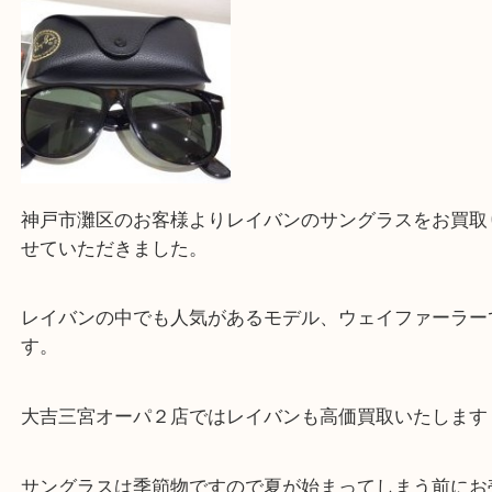
と思って頂けるよう 精一杯のご案内をいたします
皆様のご来店を従業員一同、心からお待ちしており
Facebook
Twitter
Line
レイバン ウェイファーラー
公開日:2024/07/30 最終更新日:2025/07/15
レイバン ウェイファーラー（
RAY-BAN レイバン
ウェイファーラーRB
N/A
）
全て
ブランド
レイバン
三宮