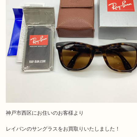
※品数が多い時・外出できない時・重い時、まとめ
しい時などにご利用下さいませ。
『大吉三宮オーパ2店に来てよかった！』
と思って頂けるよう 精一杯のご案内をいたします
皆様のご来店を従業員一同、心からお待ちしており
Facebook
Twitter
Line