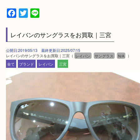
み下さい。
・三宮駅の地下を通って頂ければ天候に左右されず
けます。
・近隣にコインパーキングが多数あるので、お車で
にも便利です。
・店舗には珍しく10時から21時まで営業してますの
帰りにもお立ち寄り可能です。
・年中無休です！年末年始も営業しております！急
対応させて頂きます♪