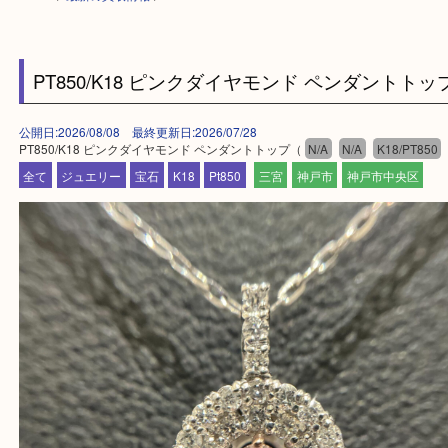
HOME
>
最新の買取情報
>
PT850/K18 ピンクダイヤモンド ペンダント
公開日:2026/08/08 最終更新日:2026/07/28
PT850/K18 ピンクダイヤモンド ペンダントトップ（
N/A
N/A
K18/P
全て
ジュエリー
宝石
K18
Pt850
三宮
神戸市
神戸市中央