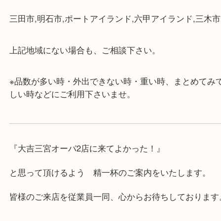
・店舗には珍しく10時から21時まで営業してますの
帰りにもお立ち寄り可能です。
・年中無休です！年末年始も営業しております！急
対応させて頂きます♪
★出張買取の対応可能地域★
兵庫県,神戸市中央区,神戸市兵庫区,神戸市北区,神戸
垂水区,須磨区,東灘区,灘区,長田区,
三田市,明石市,ポートアイランド,六甲アイランド,三