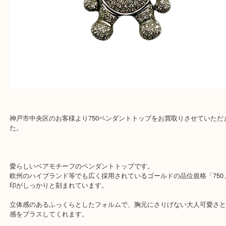
『大吉三宮オーパ2店に来てよかった！』
と思って頂けるよう 精一杯のご案内をいたします
皆様のご来店を従業員一同、心からお待ちしており
Facebook
Twitter
Line
750ペンダントトップ
公開日:2026/07/27 最終更新日:2026/07/22
750ペンダントトップ（
N/A
N/A
750 ダイヤモンド
）
ダイヤモンド
全て
ジュエリー
宝石
K18
神戸市中央区
三宮