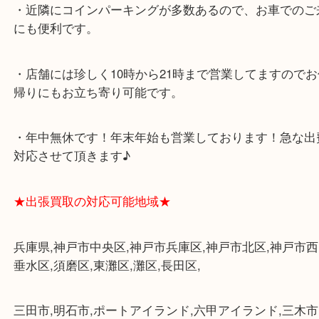
★最寄り駅★
各線「三宮駅」「三ノ宮駅」から徒歩３分。
ミント神戸の東側、ダイエー神戸三宮の３階です。
★当店の特徴★
・飲食店、大型本屋、占い、有名ショップがあるシ
グモール内にあります。