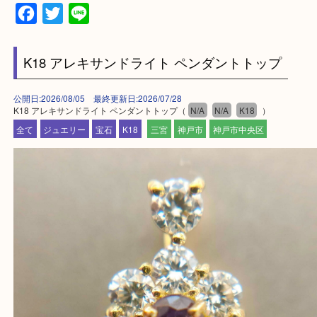
上記地域にない場合も、ご相談下さい。
※品数が多い時・外出できない時・重い時、まとめ
しい時などにご利用下さいませ。
『大吉三宮オーパ2店に来てよかった！』
と思って頂けるよう 精一杯のご案内をいたします
皆様のご来店を従業員一同、心からお待ちしており
Facebook
Twitter
Line