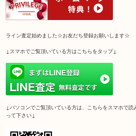
神戸市中央区のお客様より750ペンダントトップをお買取りさせて
た。
愛らしいベアモチーフのペンダントトップです。
欧州のハイブランド等でも広く採用されているゴールドの品位規格「
印がしっかりと刻まれています。
立体感のあるふっくらとしたフォルムで、胸元にさりげない大人可
感をプラスしてくれます。
ゴールドとしての資産価値はもちろん、デイリーのコーディネート
添えるジュエリーとして長くご愛用いただけるデザインです。