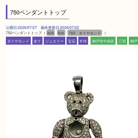
対応させて頂きます♪
★出張買取の対応可能地域★
兵庫県,神戸市中央区,神戸市兵庫区,神戸市北区,神戸
垂水区,須磨区,東灘区,灘区,長田区,
三田市,明石市,ポートアイランド,六甲アイランド,三
上記地域にない場合も、ご相談下さい。
※品数が多い時・外出できない時・重い時、まとめ
しい時などにご利用下さいませ。