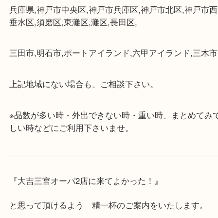
★最寄り駅★
各線「三宮駅」「三ノ宮駅」から徒歩３分。
ミント神戸の東側、ダイエー神戸三宮の３階です。
★当店の特徴★
・飲食店、大型本屋、占い、有名ショップがあるシ
グモール内にあります。