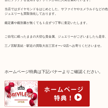
PT850とK18を組み合わせたコンビ仕様のピンクダイヤモンド ペン
プは、プラチナの気品ある輝きとゴールドの華やかさが絶妙にマッ
なジュエリーです。
ピンクダイヤモンドの淡い色彩を引き立てるために、石枠にK18、
台にプラチナを使用するデザインが特に人気を集めています。
当店ではダイヤモンドをはじめとした、サファイヤやエメラルドな
ジュエリーも買取強化しております。
鑑定書や鑑別書が無くても１点ずつ丁寧に査定いたします。
ご自宅に眠ったままの大切な貴金属、ジュエリーがございましたら
三ノ宮駅直結・駅近の買取大吉三宮オーパ2店へお寄りくださいませ