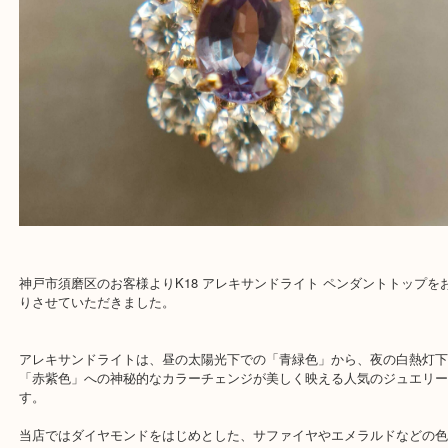
K18 アレキサンドライト ペンダントトップ
公開日:2026/08/05 最終更新日:2026/07/28
K18 アレキサンドライト ペンダントトップ（
N/A
N/A
K18
）
全て
ジュエリー
宝石
K18
三宮
神戸市
神戸市中央区