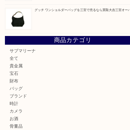
最近の投稿
オメガの時計を三宮で売るなら買取大吉三宮オーパ2店へ
貴金属・プラチナのネックレスを三宮で売るなら買取大吉三
へ
K18 アレキサンドライト ペンダントトップを神戸市で売る
宮オーパ2店
ヴィトン モノグラム ルーピングMM M51146を三宮で売る
宮オーパ2店へ