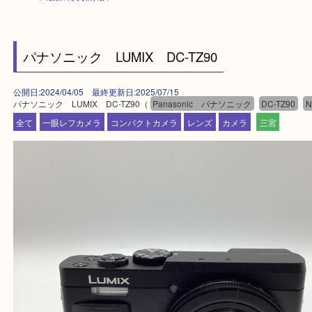
HOME
>
最新の買取情報
>
パナソニック LUMIX DC-TZ90
公開日:2024/04/05 最終更新日:2025/07/15
パナソニック LUMIX DC-TZ90（
Panasonic パナソニック
DC-TZ
全て
一眼レフカメラ
コンパクトカメラ
レンズ
カメラ
三宮