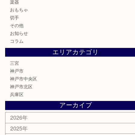
骨董品
金製品
銀製品
食器
テレホンカード
金券・商品券
株主優待券
はがき
古銭
金貨
記念メダル
化粧品
MLM
サプリメント
喫煙具
文房具