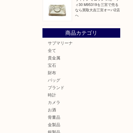
ィ30 M95319を三宮で売る
なら買取大吉三宮オーパ2店
へ
商品カテゴリ
サブマリーナ
全て
貴金属
宝石
財布
バッグ
ブランド
時計
カメラ
お酒
骨董品
金製品
銀製品