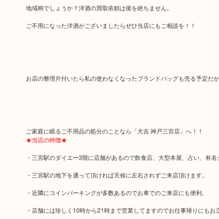
地域柄でしょうか？洋酒の買取依頼は後を絶ちません。
ご不用になった洋酒がございましたらぜひ当店にもご相談を！！
お店の整理片付いたら私の使わなくなったブランドバッグも売る予定だ
ご家庭に眠るご不用品の処分のことなら「大吉 神戸三宮店」へ！！
★当店の特徴★
・三宮駅のダイエー3階に店舗があるので飲食店、大型本屋、占い、有名
・三宮駅の地下を通って頂ければ天候に左右されずご来店頂けます。
・近隣にコインパーキングが多数あるのでお車でのご来店にも便利。
・店舗には珍しく10時から21時まで営業してますのでお仕事帰りにも