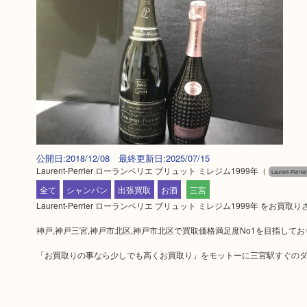
公開日:2018/12/08 最終更新日:2025/07/15
Laurent-Perrier ローランペリエ ブリュット ミレジム1999年
（
Laurent-Pe
全て
シャンパン
出張買取
お酒
三宮
Laurent-Perrier ローランペリエ ブリュット ミレジム1999年 を
神戸,神戸三宮,神戸市北区,神戸市北区で買取価格満足度No1を目指して
「お買取りの事なら少しでも高くお買取り」をモットーに三宮駅すぐのダ