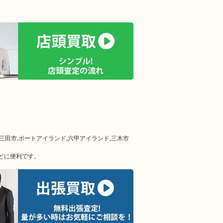
,三田市,ポートアイランド,六甲アイランド,三木市
どに便利です。