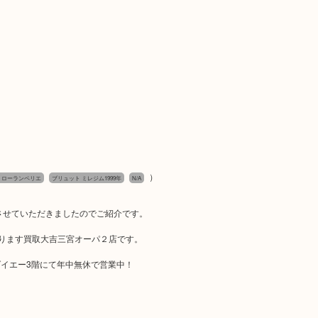
）
rrier ローランペリエ
ブリュット ミレジム1999年
N/A
お買取りさせていただきましたのでご紹介です。
おります買取大吉三宮オーパ２店です。
イエー3階にて年中無休で営業中！