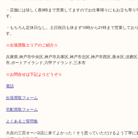
・1万円以上ご成約の際に、交通費500円バックします。
⇒HP限定なのでご成約時に「HP特典の交通費」と査定員にお伝え
※金券・両替・インゴットは対象外です。
・女性又は男性お一人でのご来店が多いですが、ご夫婦・お友達・
多くご来店頂いております。
⇒当店のある3階フロアにはコスメ・イオンボディ等があり、鑑定中
も楽しめます。
・断捨離、終活、財産整理の際に、お問合せ・ご来店頂く方が多い
・店舗には珍しく夜9時まで営業してますのでお仕事帰りにもお立ち
す。
・もちろん定休日なし。土日祝日も休まず10時から21時まで営業し
す。
☆出張買取エリアのご紹介☆
兵庫県,神戸市中央区,神戸市兵庫区,神戸市北区,神戸市西区,垂水区,
市,ポートアイランド,六甲アイランド,三木市