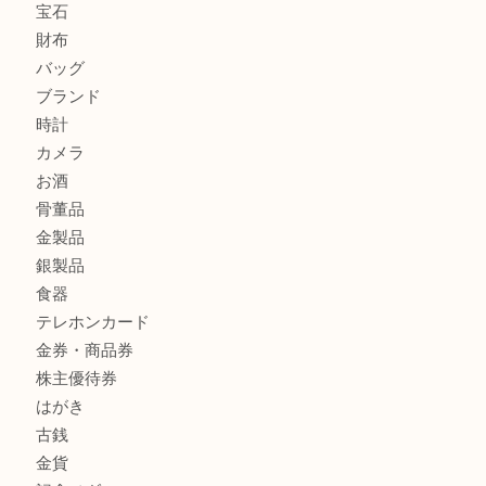
ヴィトン モノグラム ルーピングMM M51146を三宮で売る
宮オーパ2店へ
商品カテゴリ
サブマリーナ
全て
貴金属
宝石
財布
バッグ
ブランド
時計