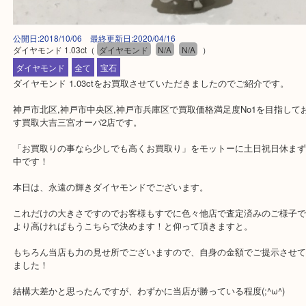
公開日:2018/10/06 最終更新日:2020/04/16
ダイヤモンド 1.03ct
（
ダイヤモンド
N/A
N/A
）
ダイヤモンド
全て
宝石
ダイヤモンド 1.03ctをお買取させていただきましたのでご紹介です
神戸市北区,神戸市中央区,神戸市兵庫区で買取価格満足度No1を目
す買取大吉三宮オーパ2店です。
「お買取りの事なら少しでも高くお買取り」をモットーに土日祝日
中です！
本日は、永遠の輝きダイヤモンドでございます。
これだけの大きさですのでお客様もすでに色々他店で査定済みのご