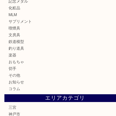
カメラ
お酒
骨董品
金製品
銀製品
食器
テレホンカード
金券・商品券
株主優待券
はがき
古銭
金貨
記念メダル
化粧品
MLM
サプリメント