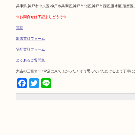
兵庫県,神戸市中央区,神戸市兵庫区,神戸市北区,神戸市西区,垂水区,須磨区
☆お問合せは下記よりどうぞ☆
電話
出張買取フォーム
宅配買取フォーム
よくあるご質問集
大吉の三宮オーパ2店に来てよかった！そう思っていただけるよう丁寧に
Facebook
Twitter
Line