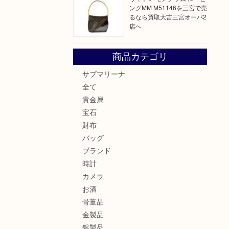
ングMM M51146を三宮で売
るなら買取大吉三宮オーパ2
店へ
商品カテゴリ
サブマリーナ
全て
貴金属
宝石
財布
バッグ
ブランド
時計
カメラ
お酒
骨董品
金製品
銀製品