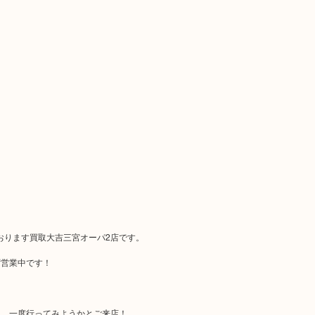
ております買取大吉三宮オーパ2店です。
ず営業中です！
！
き、一度行ってみようかとご来店！