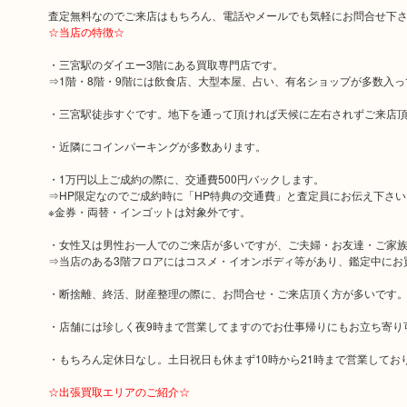
査定無料なのでご来店はもちろん、電話やメールでも気軽にお問合せ下
☆当店の特徴☆
・三宮駅のダイエー3階にある買取専門店です。
⇒1階・8階・9階には飲食店、大型本屋、占い、有名ショップが多数入
・三宮駅徒歩すぐです。地下を通って頂ければ天候に左右されずご来店
・近隣にコインパーキングが多数あります。
・1万円以上ご成約の際に、交通費500円バックします。
⇒HP限定なのでご成約時に「HP特典の交通費」と査定員にお伝え下さい
※金券・両替・インゴットは対象外です。
・女性又は男性お一人でのご来店が多いですが、ご夫婦・お友達・ご家
⇒当店のある3階フロアにはコスメ・イオンボディ等があり、鑑定中にお
・断捨離、終活、財産整理の際に、お問合せ・ご来店頂く方が多いです
・店舗には珍しく夜9時まで営業してますのでお仕事帰りにもお立ち寄り
・もちろん定休日なし。土日祝日も休まず10時から21時まで営業してお
☆出張買取エリアのご紹介☆