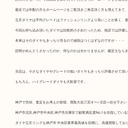
最近では年配の方もホームページをご覧頂きご来店頂く方も増えてきて、ブ
立爪ダイヤは平均グレードはファッションリングより高いことが多く、
今回お持ち込み頂いたダイヤは比較的小さめだったため、他店では評価
本来はそのダイヤもきっちり売るので値段はつくはずなのですが・・・
説明がめんどくさかったのか、何なのかは分かりませんが、鑑定士ならきっ
当店は、小さなダイヤやグレードの低いダイヤもきっちり評価させて頂
もちろん、ハイグレードダイヤも大歓迎です。
神戸で売却、査定をお考えの皆様、買取大吉三宮オーパ2店へ任せ下さい
神戸市北区,神戸市中央区,神戸市兵庫区で顧客満足度No,1を目指してい
ダイヤ立爪リングも神戸市 中央区業界最高値を目標に、高価買取してお