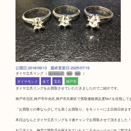
公開日:2018/09/13 最終更新日:2025/07/15
ダイヤ立爪リング
（
）
ダイヤモンド
N/A
N/A
ダイヤモンド
全て
宝石
神戸市
ダイヤ立爪リングをお買取させていただきましたのでご紹介です。
神戸市北区,神戸市中央区,神戸市兵庫区で買取価格満足度No1を目指し
「お買取りの事なら少しでも高くお買取り」をモットーに土日祝日休ま
本日はなんとダイヤ立爪リングを３連チャンでお買取させて頂きました
お三方とも、神戸で買取店を探されていたところホームページをご覧頂