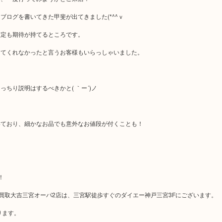
ログを書いてきた甲斐が出てきました(*^^ｖ
査定も期待が持てるところです。
してくれなかったと言うお客様もいらっしゃいました。
ちり説明はするべきかと( ｀ー´)ノ
いており、細かなお品でも意外なお値段が付くことも！
！
る買取大吉三宮オーパ2店は、三宮駅徒歩すぐのダイエー神戸三宮3Fにございます。
ります。