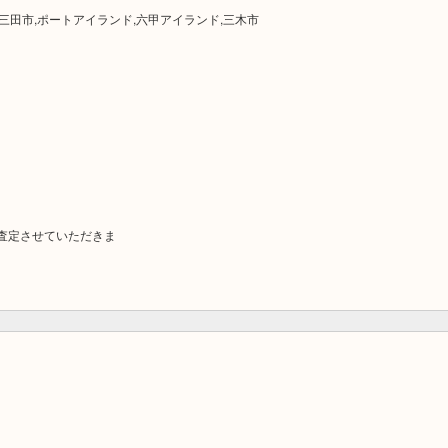
,三田市,ポートアイランド,六甲アイランド,三木市
査定させていただきま