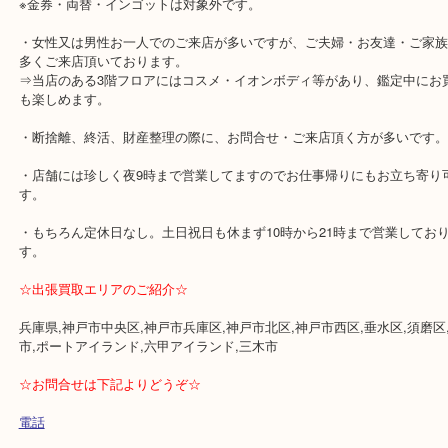
・三宮駅徒歩すぐです。地下を通って頂ければ天候に左右されずご
す。
・近隣にコインパーキングが多数あります。
・1万円以上ご成約の際に、交通費500円バックします。
⇒HP限定なのでご成約時に「HP特典の交通費」と査定員にお伝え
※金券・両替・インゴットは対象外です。
・女性又は男性お一人でのご来店が多いですが、ご夫婦・お友達・
多くご来店頂いております。
⇒当店のある3階フロアにはコスメ・イオンボディ等があり、鑑定中
も楽しめます。
・断捨離、終活、財産整理の際に、お問合せ・ご来店頂く方が多い
・店舗には珍しく夜9時まで営業してますのでお仕事帰りにもお立ち
す。
・もちろん定休日なし。土日祝日も休まず10時から21時まで営業し
す。