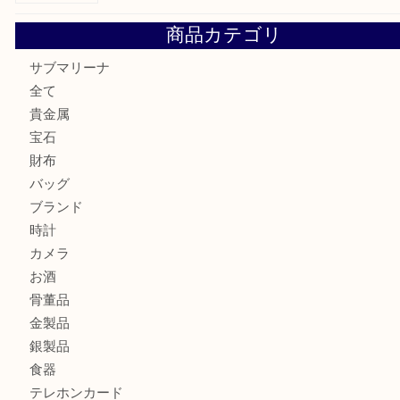
貴金属・プラチナのネックレスを三宮で売るなら買取大吉三
へ
K18 アレキサンドライト ペンダントトップを神戸市で売る
宮オーパ2店
商品カテゴリ
サブマリーナ
全て
貴金属
宝石