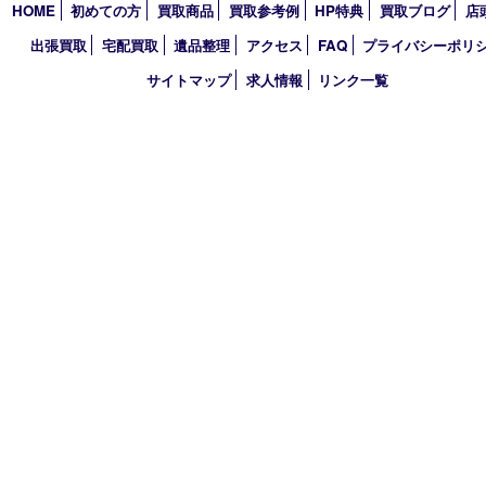
2019年
2018年
2017年
買取大吉 三宮オーパ２店
〒651-0096 兵庫県神戸市中央区雲井通6丁目1-15 三宮オーパ2
TEL 0120-664-336 FAX 078-862-3534
営業時間 10：00～21：00
定休日 年中無休（臨時休業を除く）
古物商許可証
兵庫県公安委員会 第631121200007号
登録社名：株式会社ルートコウベ
HOME
初めての方
買取商品
買取参考例
HP特典
買取ブログ