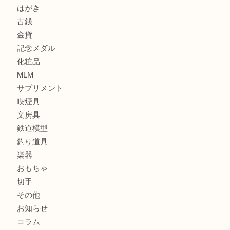
時計
カメラ
お酒
骨董品
金製品
銀製品
食器
テレホンカード
金券・商品券
株主優待券
はがき
古銭
金貨
記念メダル
化粧品
MLM