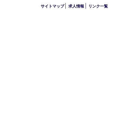
2017年
買取大吉 三宮オーパ２店
〒651-0096 兵庫県神戸市中央区雲井通6丁目1-15 三宮オーパ2
TEL 0120-664-336 FAX 078-862-3534
営業時間 10：00～21：00
定休日 年中無休（臨時休業を除く）
古物商許可証
兵庫県公安委員会 第631121200007号
登録社名：株式会社ルートコウベ
HOME
初めての方
買取商品
買取参考例
HP特典
買取ブログ
出張買取
宅配買取
遺品整理
アクセス
FAQ
プライバシー
サイトマップ
求人情報
リンク一覧