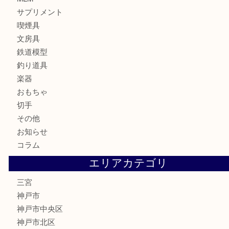
食器
テレホンカード
金券・商品券
株主優待券
はがき
古銭
金貨
記念メダル
化粧品
MLM
サプリメント
喫煙具
文房具
鉄道模型
釣り道具
楽器