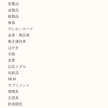
全て
貴金属
宝石
財布
バッグ
ブランド
時計
カメラ
お酒
骨董品
金製品
銀製品
食器
テレホンカード
金券・商品券
株主優待券
はがき