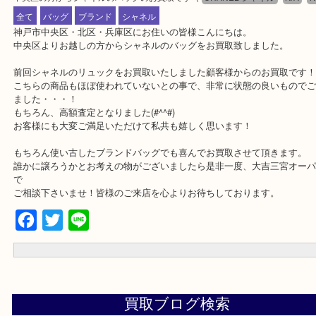
公開日:2018/02/03 最終更新日:2024/03/14
中央区の方からシャネルのバッグのお買取です
（
CHANEL シャネル
N
全て
バッグ
ブランド
シャネル
神戸市中央区・北区・兵庫区にお住いの皆様こんにちは。
中央区よりお越しの方からシャネルのバッグをお買取致しました。
前回シャネルのリュックをお買取いたしました顧客様からのお買取
こちらの商品もほぼ使われていないとの事で、非常に状態の良いも
ました・・・！
もちろん、高額査定となりました(#^^#)
お客様にも大変ご満足いただけて私共も嬉しく思います！
もちろん使い古したブランドバッグでも喜んでお買取させて頂きま
誰かに譲ろうかとお考えの物がございましたら是非一度、大吉三宮オ
で
ご相談下さいませ！皆様のご来店を心よりお待ちしております。