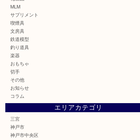
ブランド
時計
カメラ
お酒
骨董品
金製品
銀製品
食器
テレホンカード
金券・商品券
株主優待券
はがき
古銭
金貨
記念メダル
化粧品