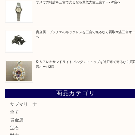
買取ブログ検索
最近の投稿
K18/Pt900 ダイヤモンド コンビリングを神戸市で売るな
ーパ2店
PT850/K18 ピンクダイヤモンド ペンダントトップを神戸
取大吉三宮オーパ2店
オメガの時計を三宮で売るなら買取大吉三宮オーパ2店へ