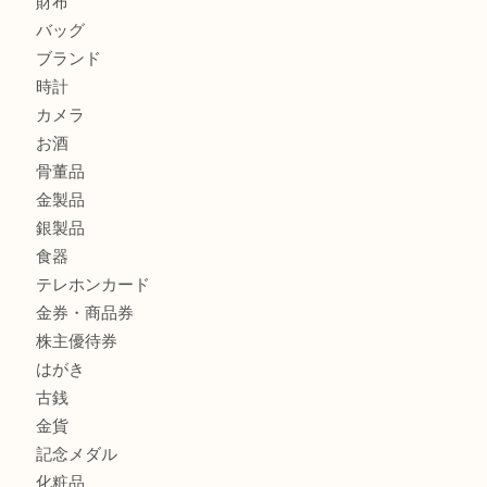
貴金属・プラチナのネックレスを三宮で売るなら買取大吉三
へ
K18 アレキサンドライト ペンダントトップを神戸市で売る
宮オーパ2店
商品カテゴリ
サブマリーナ
全て
貴金属
宝石
財布
バッグ