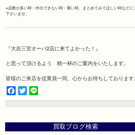
・年中無休です！年末年始も営業しております！急な出費に対応さ
す♪
★出張買取の対応可能地域★
兵庫県,神戸市中央区,神戸市兵庫区,神戸市北区,神戸市西区,垂水区,
区,灘区,長田区,
三田市,明石市,ポートアイランド,六甲アイランド,三木市
上記地域にない場合も、ご相談下さい。
※品数が多い時・外出できない時・重い時、まとめてみてほしい時
下さいませ。
『大吉三宮オーパ2店に来てよかった！』