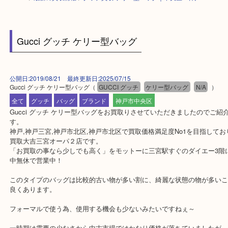
HOME
>
最新の買取情報
>
グッチ買取 ケリー型バッグ｜中央区・神戸
Gucci グッチ ケリー型バッグ
公開日:2019/08/21 最終更新日:2025/07/15
Gucci グッチ ケリー型バッグ
（
GUCCI グッチ
ケリー型バッグ
N/A
全て
グッチ
バッグ
ブランド
神戸市中央区
Gucci グッチ ケリー型バッグをお買取りさせていただきましたの
す。
神戸,神戸三宮,神戸市北区,神戸市北区で買取価格満足度No1を目指
買取大吉三宮オーパ２店です。
「お買取の事なら少しでも高く」をモットーに三宮駅すぐのダイエー
中無休で営業中！
このタイプのバッグは比較的古い物が多い割に、綺麗な状態の物が