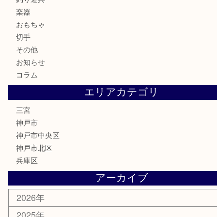
テレホンカード
金券・商品券
株主優待券
はがき
古銭
金貨
記念メダル
化粧品
MLM
サプリメント
喫煙具
文房具
鉄道模型
釣り道具
楽器
おもちゃ