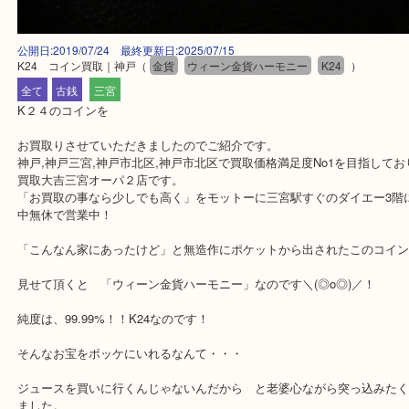
公開日:2019/07/24 最終更新日:2025/07/15
K24 コイン買取｜神戸
（
金貨
ウィーン金貨ハーモニー
K24
）
全て
古銭
三宮
K２４のコインを
お買取りさせていただきましたのでご紹介です。
神戸,神戸三宮,神戸市北区,神戸市北区で買取価格満足度No1を目指
買取大吉三宮オーパ２店です。
「お買取の事なら少しでも高く」をモットーに三宮駅すぐのダイエー
中無休で営業中！
「こんなん家にあったけど」と無造作にポケットから出されたこの
見せて頂くと 「ウィーン金貨ハーモニー」なのです＼(◎o◎)／！