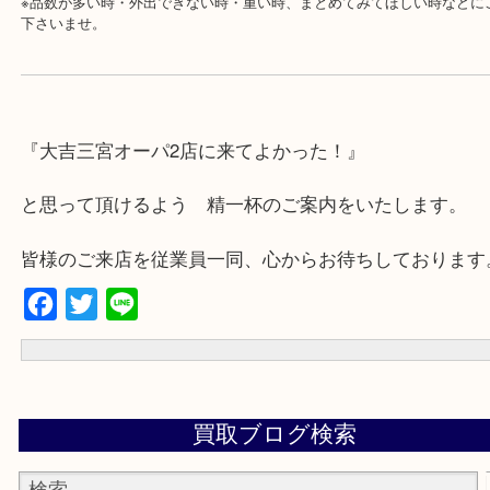
・年中無休です！年末年始も営業しております！急な出費に対応さ
す♪
★出張買取の対応可能地域★
兵庫県,神戸市中央区,神戸市兵庫区,神戸市北区,神戸市西区,垂水区,
区,灘区,長田区,
三田市,明石市,ポートアイランド,六甲アイランド,三木市
上記地域にない場合も、ご相談下さい。
※品数が多い時・外出できない時・重い時、まとめてみてほしい時
下さいませ。
『大吉三宮オーパ2店に来てよかった！』