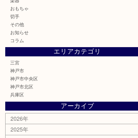
テレホンカード
金券・商品券
株主優待券
はがき
古銭
金貨
記念メダル
化粧品
MLM
サプリメント
喫煙具
文房具
鉄道模型
釣り道具
楽器
おもちゃ