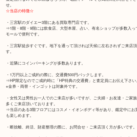
の方はぜひ、当店もご利用下さいませ。
神戸市北区,神戸市中央区,神戸市兵庫区で顧客満足度No,1を目指し
吉三宮オーパ2店は、三宮駅徒歩すぐのダイエー神戸三宮3Fにござ
シャネル 小銭入れも神戸市 中央区業界最高値を目標に、高価買取
す。
査定無料なのでご来店はもちろん、電話やメールでも気軽にお問合
せ。
☆当店の特徴☆
・三宮駅のダイエー3階にある買取専門店です。
⇒1階・8階・9階には飲食店、大型本屋、占い、有名ショップが多
モールで便利です。
・三宮駅徒歩すぐです。地下を通って頂ければ天候に左右されずご
す。
・近隣にコインパーキングが多数あります。
・1万円以上ご成約の際に、交通費500円バックします。