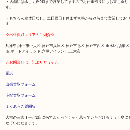
⇒HP限定なのでご成約時に「HP特典の交通費」と査定員にお伝え
※金券・両替・インゴットは対象外です。
・女性又は男性お一人でのご来店が多いですが、ご夫婦・お友達・
多くご来店頂いております。
⇒当店のある3階フロアにはコスメ・イオンボディ等があり、鑑定中
も楽しめます。
・断捨離、終活、財産整理の際に、お問合せ・ご来店頂く方が多い
・店舗には珍しく夜9時まで営業してますのでお仕事帰りにもお立ち
す。
・もちろん定休日なし。土日祝日も休まず10時から21時まで営業し
す。
☆出張買取エリアのご紹介☆
兵庫県,神戸市中央区,神戸市兵庫区,神戸市北区,神戸市西区,垂水区,
市,ポートアイランド,六甲アイランド,三木市
☆お問合せは下記よりどうぞ☆