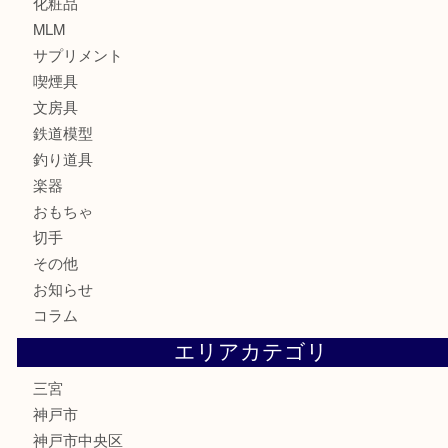
お酒
骨董品
金製品
銀製品
食器
テレホンカード
金券・商品券
株主優待券
はがき
古銭
金貨
記念メダル
化粧品
MLM
サプリメント
喫煙具