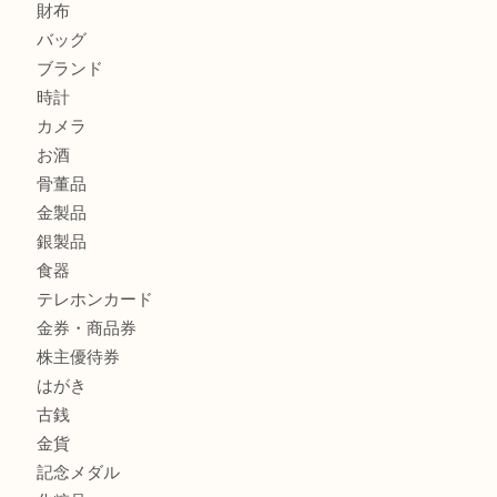
ヴィトン モノグラム ルーピングMM M51146を三宮で売る
宮オーパ2店へ
商品カテゴリ
サブマリーナ
全て
貴金属
宝石
財布
バッグ
ブランド
時計
カメラ