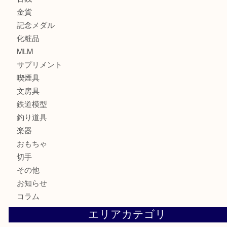
時計
カメラ
お酒
骨董品
金製品
銀製品
食器
テレホンカード
金券・商品券
株主優待券
はがき
古銭
金貨
記念メダル
化粧品
MLM