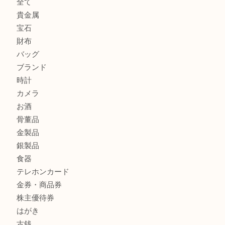
グッチ ワンショルダーバッグを三宮で売るなら買取大吉三宮
ヴィトン ミニラン スピーディ30 M95319を三宮で売るな
オーパ2店へ
商品カテゴリ
サブマリーナ
全て
貴金属
宝石
財布
バッグ
ブランド