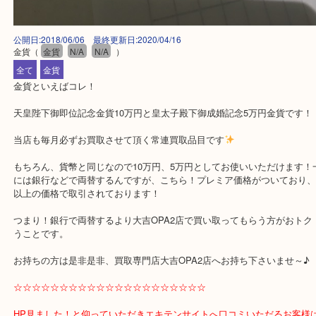
公開日:2018/06/06 最終更新日:2020/04/16
金貨
（
金貨
N/A
N/A
）
全て
金貨
金貨といえばコレ！
天皇陛下御即位記念金貨10万円と皇太子殿下御成婚記念5万円金貨
当店も毎月必ずお買取させて頂く常連買取品目です
もちろん、貨幣と同じなので10万円、5万円としてお使いいただけ
には銀行などで両替するんですが、こちら！プレミア価格がついて
以上の価格で取引されております！
つまり！銀行で両替するより大吉OPA2店で買い取ってもらう方が