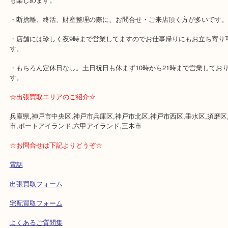
・近隣にコインパーキングが多数あります。
・1万円以上ご成約の際に、交通費500円バックします。
⇒HP限定なのでご成約時に「HP特典の交通費」と査定員にお伝え
※金券・両替・インゴットは対象外です。
・女性又は男性お一人でのご来店が多いですが、ご夫婦・お友達・
多くご来店頂いております。
⇒当店のある3階フロアにはコスメ・イオンボディ等があり、鑑定中
も楽しめます。
・断捨離、終活、財産整理の際に、お問合せ・ご来店頂く方が多い
・店舗には珍しく夜9時まで営業してますのでお仕事帰りにもお立ち
す。
・もちろん定休日なし。土日祝日も休まず10時から21時まで営業し
す。
☆出張買取エリアのご紹介☆
兵庫県,神戸市中央区,神戸市兵庫区,神戸市北区,神戸市西区,垂水区,