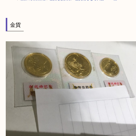
HOME
>
最新の買取情報
>
金貨をお買取！金貨売るなら大吉OPA2店へ！
金貨