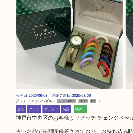
公開日:2025/09/03 最終更新日:2025/08/06
グッチ チェンジベゼル
（
）
グッチ GUCCI
11/12.2
N/A
全て
グッチ
ブランド
時計
神戸市
神戸市中央区のお客様よりグッチ チェンジベゼ
古いお品で長期間保管されており、お持ち込み