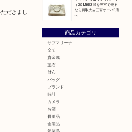
ィ30 M95319を三宮で売る
なら買取大吉三宮オーパ2店
いただきまし
へ
商品カテゴリ
サブマリーナ
全て
貴金属
宝石
財布
バッグ
ブランド
時計
カメラ
お酒
骨董品
金製品
銀製品