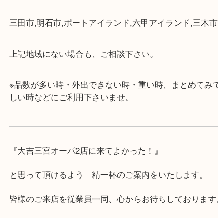
・店舗には珍しく10時から21時まで営業してますの
帰りにもお立ち寄り可能です。
・年中無休です！年末年始も営業しております！急
対応させて頂きます♪
★出張買取の対応可能地域★
兵庫県,神戸市中央区,神戸市兵庫区,神戸市北区,神戸
垂水区,須磨区,東灘区,灘区,長田区,
三田市,明石市,ポートアイランド,六甲アイランド,三