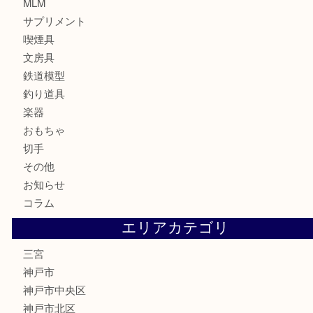
財布
バッグ
ブランド
時計
カメラ
お酒
骨董品
金製品
銀製品
食器
テレホンカード
金券・商品券
株主優待券
はがき
古銭
金貨