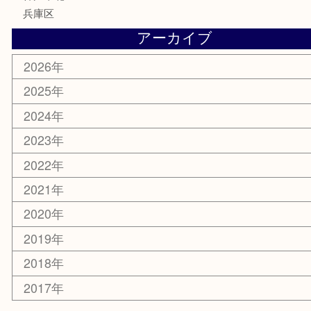
記念メダル
化粧品
MLM
サプリメント
喫煙具
文房具
鉄道模型
釣り道具
楽器
おもちゃ
切手
その他
お知らせ
コラム
エリアカテゴリ
三宮