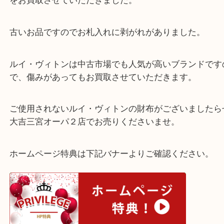
公開日:2025/08/26 最終更新日:2025/08/05
ルイ・ヴィトン カルトクレディ
（
Louis Vuitton ルイヴィトン
M63534
全て
ブランド
ルイ・ヴィトン
神戸市
神戸市長田区のお客様よりルイ・ヴィトンのカルト
をお買取させていただきました。
古いお品ですのでお札入れに剥がれがありました。
ルイ・ヴィトンは中古市場でも人気が高いブランド
で、傷みがあってもお買取させていただきます。
ご使用されないルイ・ヴィトンの財布がございまし
大吉三宮オーパ２店でお売りくださいませ。