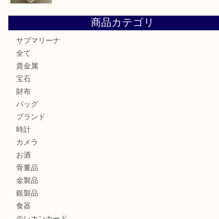
PT850/K18 ピンクダイヤモンド ペンダントトップを神戸
取大吉三宮オーパ2店
オメガの時計を三宮で売るなら買取大吉三宮オーパ2店へ
貴金属・プラチナのネックレスを三宮で売るなら買取大吉三
へ
K18 アレキサンドライト ペンダントトップを神戸市で売る
宮オーパ2店