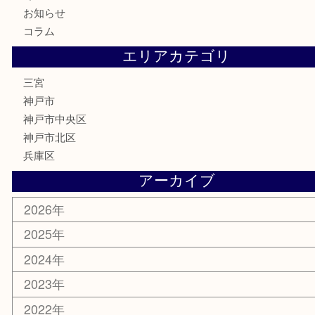
テレホンカード
金券・商品券
株主優待券
はがき
古銭
金貨
記念メダル
化粧品
MLM
サプリメント
喫煙具
文房具
鉄道模型
釣り道具
楽器
おもちゃ