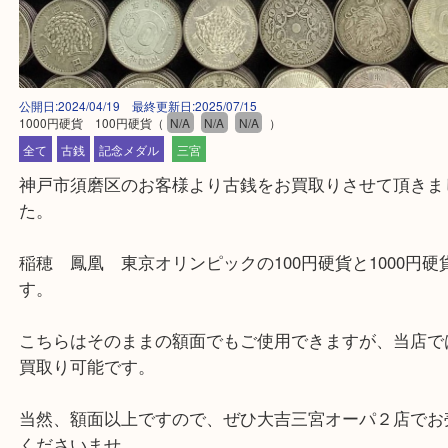
公開日:2024/04/19 最終更新日:2025/07/15
1000円硬貨 100円硬貨
（
N/A
N/A
N/A
）
全て
古銭
記念メダル
三宮
神戸市須磨区のお客様より古銭をお買取りさせて頂
た。
稲穂 鳳凰 東京オリンピックの100円硬貨と1000
す。