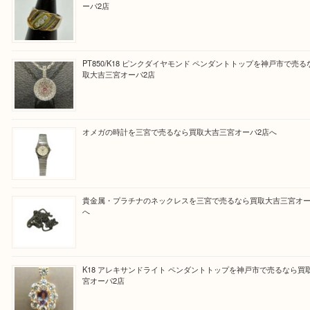
と思って頂けるよう 精一杯のご案内をいたします
皆様のご来店を従業員一同、心からお待ちしており
Facebook
Twitter
Line
買取ブログ検索
最近の投稿
K18/Pt900 ダイヤモンド コンビリングを神戸市で売るな
ーパ2店