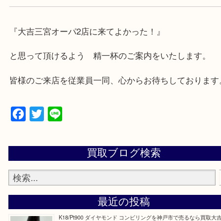
兵庫県,神戸市中央区,神戸市兵庫区,神戸市北区,神戸
垂水区,須磨区,東灘区,灘区,長田区,
三田市,明石市,ポートアイランド,六甲アイランド,三
上記地域にない場合も、ご相談下さい。
※品数が多い時・外出できない時・重い時、まとめ
しい時などにご利用下さいませ。
『大吉三宮オーパ2店に来てよかった！』