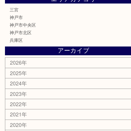
株主優待券
はがき
古銭
金貨
記念メダル
化粧品
MLM
サプリメント
喫煙具
文房具
鉄道模型
釣り道具
楽器
おもちゃ
切手
その他